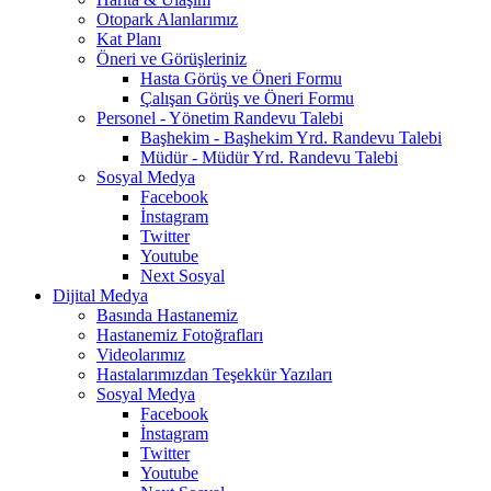
Otopark Alanlarımız
Kat Planı
Öneri ve Görüşleriniz
Hasta Görüş ve Öneri Formu
Çalışan Görüş ve Öneri Formu
Personel - Yönetim Randevu Talebi
Başhekim - Başhekim Yrd. Randevu Talebi
Müdür - Müdür Yrd. Randevu Talebi
Sosyal Medya
Facebook
İnstagram
Twitter
Youtube
Next Sosyal
Dijital Medya
Basında Hastanemiz
Hastanemiz Fotoğrafları
Videolarımız
Hastalarımızdan Teşekkür Yazıları
Sosyal Medya
Facebook
İnstagram
Twitter
Youtube