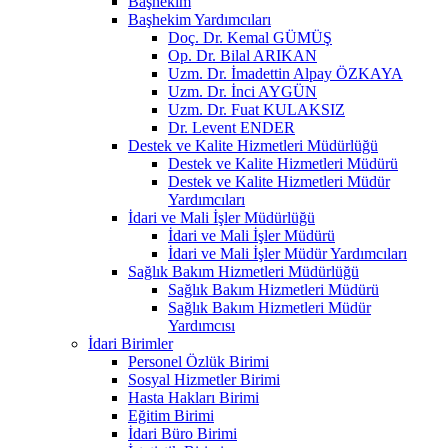
Başhekim
Başhekim Yardımcıları
Doç. Dr. Kemal GÜMÜŞ
Op. Dr. Bilal ARIKAN
Uzm. Dr. İmadettin Alpay ÖZKAYA
Uzm. Dr. İnci AYGÜN
Uzm. Dr. Fuat KULAKSIZ
Dr. Levent ENDER
Destek ve Kalite Hizmetleri Müdürlüğü
Destek ve Kalite Hizmetleri Müdürü
Destek ve Kalite Hizmetleri Müdür
Yardımcıları
İdari ve Mali İşler Müdürlüğü
İdari ve Mali İşler Müdürü
İdari ve Mali İşler Müdür Yardımcıları
Sağlık Bakım Hizmetleri Müdürlüğü
Sağlık Bakım Hizmetleri Müdürü
Sağlık Bakım Hizmetleri Müdür
Yardımcısı
İdari Birimler
Personel Özlük Birimi
Sosyal Hizmetler Birimi
Hasta Hakları Birimi
Eğitim Birimi
İdari Büro Birimi