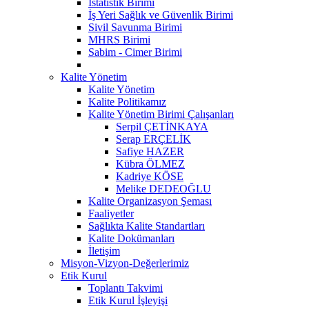
İstatistik Birimi
İş Yeri Sağlık ve Güvenlik Birimi
Sivil Savunma Birimi
MHRS Birimi
Sabim - Cimer Birimi
Kalite Yönetim
Kalite Yönetim
Kalite Politikamız
Kalite Yönetim Birimi Çalışanları
Serpil ÇETİNKAYA
Serap ERÇELİK
Safiye HAZER
Kübra ÖLMEZ
Kadriye KÖSE
Melike DEDEOĞLU
Kalite Organizasyon Şeması
Faaliyetler
Sağlıkta Kalite Standartları
Kalite Dokümanları
İletişim
Misyon-Vizyon-Değerlerimiz
Etik Kurul
Toplantı Takvimi
Etik Kurul İşleyişi