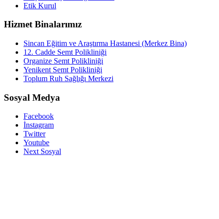
Etik Kurul
Hizmet Binalarımız
Sincan Eğitim ve Araştırma Hastanesi (Merkez Bina)
12. Cadde Semt Polikliniği
Organize Semt Polikliniği
Yenikent Semt Polikliniği
Toplum Ruh Sağlığı Merkezi
Sosyal Medya
Facebook
İnstagram
Twitter
Youtube
Next Sosyal