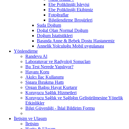
Ebe Polikliniği İşleyişi
Ebe Polikliniği Ekibimiz
Fotoğraflar
Bilgilendirme Broşürleri
Suda Doğum
Doğal Olan Normal Doğum
Doğum İstatistikleri
Basında Anne & Bebek Dostu Hastanemiz
Annelik Yolculuğu Mobil uygulanası
Yönlendirme
Randevu Al
Laboratuvar ve Radyoloji Sonuçları
Bu Test Nerede Yapılıyor?
Havanı Koru
Akılcı İlaç Kullanımı
Sigara Bırakma Hattı
Organ Bağışı Hayat Kurtarır
Koruyucu Sağlık Hizmetleri
Koruyucu Sağlık ve Sağlığın Geliştirilmesine Yönelik
Etkinlikler
Bilgi Güvenliği - İhlal Bildirim Formu
İletişim ve Ulaşım
İletişim
Harita & Ulaşım