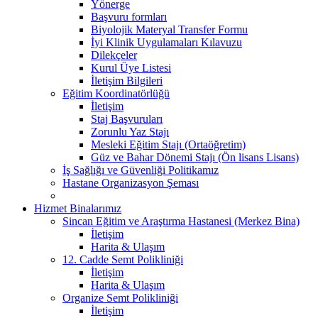
Yönerge
Başvuru formları
Biyolojik Materyal Transfer Formu
İyi Klinik Uygulamaları Kılavuzu
Dilekçeler
Kurul Üye Listesi
İletişim Bilgileri
Eğitim Koordinatörlüğü
İletişim
Staj Başvuruları
Zorunlu Yaz Stajı
Mesleki Eğitim Stajı (Ortaöğretim)
Güz ve Bahar Dönemi Stajı (Ön lisans Lisans)
İş Sağlığı ve Güvenliği Politikamız
Hastane Organizasyon Şeması
Hizmet Binalarımız
Sincan Eğitim ve Araştırma Hastanesi (Merkez Bina)
İletişim
Harita & Ulaşım
12. Cadde Semt Polikliniği
İletişim
Harita & Ulaşım
Organize Semt Polikliniği
İletişim