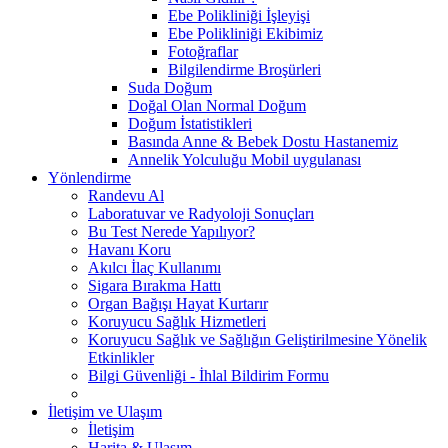
Ebe Polikliniği İşleyişi
Ebe Polikliniği Ekibimiz
Fotoğraflar
Bilgilendirme Broşürleri
Suda Doğum
Doğal Olan Normal Doğum
Doğum İstatistikleri
Basında Anne & Bebek Dostu Hastanemiz
Annelik Yolculuğu Mobil uygulanası
Yönlendirme
Randevu Al
Laboratuvar ve Radyoloji Sonuçları
Bu Test Nerede Yapılıyor?
Havanı Koru
Akılcı İlaç Kullanımı
Sigara Bırakma Hattı
Organ Bağışı Hayat Kurtarır
Koruyucu Sağlık Hizmetleri
Koruyucu Sağlık ve Sağlığın Geliştirilmesine Yönelik
Etkinlikler
Bilgi Güvenliği - İhlal Bildirim Formu
İletişim ve Ulaşım
İletişim
Harita & Ulaşım