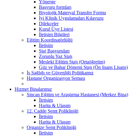
Yönerge
Başvuru formları
Biyolojik Materyal Transfer Formu
İyi Klinik Uygulamaları Kılavuzu
Dilekçeler
Kurul Üye Listesi
İletişim Bilgileri
Eğitim Koordinatörlüğü
İletişim
Staj Başvuruları
Zorunlu Yaz Stajı
Mesleki Eğitim Stajı (Ortaöğretim)
Güz ve Bahar Dönemi Stajı (Ön lisans Lisans)
İş Sağlığı ve Güvenliği Politikamız
Hastane Organizasyon Şeması
Hizmet Binalarımız
Sincan Eğitim ve Araştırma Hastanesi (Merkez Bina)
İletişim
Harita & Ulaşım
12. Cadde Semt Polikliniği
İletişim
Harita & Ulaşım
Organize Semt Polikliniği
İletişim