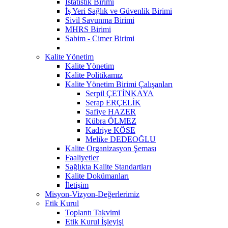
İstatistik Birimi
İş Yeri Sağlık ve Güvenlik Birimi
Sivil Savunma Birimi
MHRS Birimi
Sabim - Cimer Birimi
Kalite Yönetim
Kalite Yönetim
Kalite Politikamız
Kalite Yönetim Birimi Çalışanları
Serpil ÇETİNKAYA
Serap ERÇELİK
Safiye HAZER
Kübra ÖLMEZ
Kadriye KÖSE
Melike DEDEOĞLU
Kalite Organizasyon Şeması
Faaliyetler
Sağlıkta Kalite Standartları
Kalite Dokümanları
İletişim
Misyon-Vizyon-Değerlerimiz
Etik Kurul
Toplantı Takvimi
Etik Kurul İşleyişi