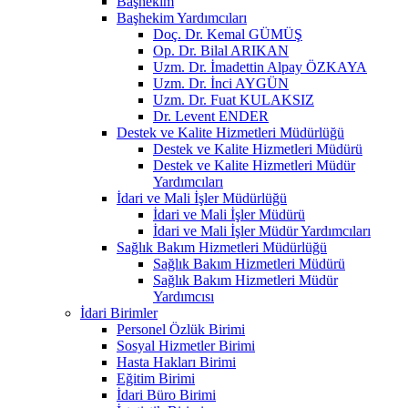
Başhekim
Başhekim Yardımcıları
Doç. Dr. Kemal GÜMÜŞ
Op. Dr. Bilal ARIKAN
Uzm. Dr. İmadettin Alpay ÖZKAYA
Uzm. Dr. İnci AYGÜN
Uzm. Dr. Fuat KULAKSIZ
Dr. Levent ENDER
Destek ve Kalite Hizmetleri Müdürlüğü
Destek ve Kalite Hizmetleri Müdürü
Destek ve Kalite Hizmetleri Müdür
Yardımcıları
İdari ve Mali İşler Müdürlüğü
İdari ve Mali İşler Müdürü
İdari ve Mali İşler Müdür Yardımcıları
Sağlık Bakım Hizmetleri Müdürlüğü
Sağlık Bakım Hizmetleri Müdürü
Sağlık Bakım Hizmetleri Müdür
Yardımcısı
İdari Birimler
Personel Özlük Birimi
Sosyal Hizmetler Birimi
Hasta Hakları Birimi
Eğitim Birimi
İdari Büro Birimi