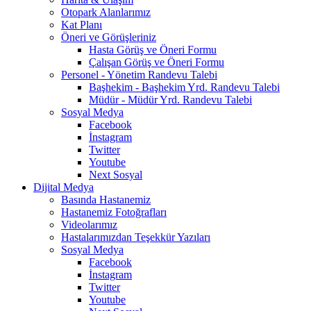
Otopark Alanlarımız
Kat Planı
Öneri ve Görüşleriniz
Hasta Görüş ve Öneri Formu
Çalışan Görüş ve Öneri Formu
Personel - Yönetim Randevu Talebi
Başhekim - Başhekim Yrd. Randevu Talebi
Müdür - Müdür Yrd. Randevu Talebi
Sosyal Medya
Facebook
İnstagram
Twitter
Youtube
Next Sosyal
Dijital Medya
Basında Hastanemiz
Hastanemiz Fotoğrafları
Videolarımız
Hastalarımızdan Teşekkür Yazıları
Sosyal Medya
Facebook
İnstagram
Twitter
Youtube