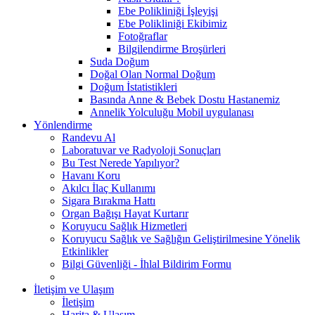
Ebe Polikliniği İşleyişi
Ebe Polikliniği Ekibimiz
Fotoğraflar
Bilgilendirme Broşürleri
Suda Doğum
Doğal Olan Normal Doğum
Doğum İstatistikleri
Basında Anne & Bebek Dostu Hastanemiz
Annelik Yolculuğu Mobil uygulanası
Yönlendirme
Randevu Al
Laboratuvar ve Radyoloji Sonuçları
Bu Test Nerede Yapılıyor?
Havanı Koru
Akılcı İlaç Kullanımı
Sigara Bırakma Hattı
Organ Bağışı Hayat Kurtarır
Koruyucu Sağlık Hizmetleri
Koruyucu Sağlık ve Sağlığın Geliştirilmesine Yönelik
Etkinlikler
Bilgi Güvenliği - İhlal Bildirim Formu
İletişim ve Ulaşım
İletişim
Harita & Ulaşım