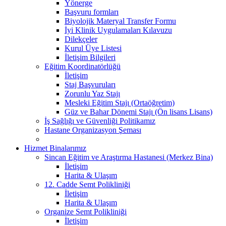
Yönerge
Başvuru formları
Biyolojik Materyal Transfer Formu
İyi Klinik Uygulamaları Kılavuzu
Dilekçeler
Kurul Üye Listesi
İletişim Bilgileri
Eğitim Koordinatörlüğü
İletişim
Staj Başvuruları
Zorunlu Yaz Stajı
Mesleki Eğitim Stajı (Ortaöğretim)
Güz ve Bahar Dönemi Stajı (Ön lisans Lisans)
İş Sağlığı ve Güvenliği Politikamız
Hastane Organizasyon Şeması
Hizmet Binalarımız
Sincan Eğitim ve Araştırma Hastanesi (Merkez Bina)
İletişim
Harita & Ulaşım
12. Cadde Semt Polikliniği
İletişim
Harita & Ulaşım
Organize Semt Polikliniği
İletişim