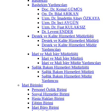
Başhekim
Başhekim Yardımcıları
Doç. Dr. Kemal GÜMÜŞ
Op. Dr. Bilal ARIKAN
Uzm. Dr. İmadettin Alpay ÖZKAYA
Uzm. Dr. İnci AYGÜN
Uzm. Dr. Fuat KULAKSIZ
Dr. Levent ENDER
Destek ve Kalite Hizmetleri Müdürlüğü
Destek ve Kalite Hizmetleri Müdürü
Destek ve Kalite Hizmetleri Müdür
Yardımcıları
İdari ve Mali İşler Müdürlüğü
İdari ve Mali İşler Müdürü
İdari ve Mali İşler Müdür Yardımcıları
Sağlık Bakım Hizmetleri Müdürlüğü
Sağlık Bakım Hizmetleri Müdürü
Sağlık Bakım Hizmetleri Müdür
Yardımcısı
İdari Birimler
Personel Özlük Birimi
Sosyal Hizmetler Birimi
Hasta Hakları Birimi
Eğitim Birimi
İdari Büro Birimi