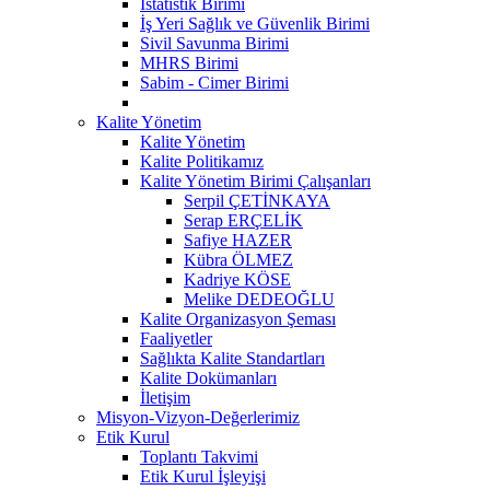
İstatistik Birimi
İş Yeri Sağlık ve Güvenlik Birimi
Sivil Savunma Birimi
MHRS Birimi
Sabim - Cimer Birimi
Kalite Yönetim
Kalite Yönetim
Kalite Politikamız
Kalite Yönetim Birimi Çalışanları
Serpil ÇETİNKAYA
Serap ERÇELİK
Safiye HAZER
Kübra ÖLMEZ
Kadriye KÖSE
Melike DEDEOĞLU
Kalite Organizasyon Şeması
Faaliyetler
Sağlıkta Kalite Standartları
Kalite Dokümanları
İletişim
Misyon-Vizyon-Değerlerimiz
Etik Kurul
Toplantı Takvimi
Etik Kurul İşleyişi