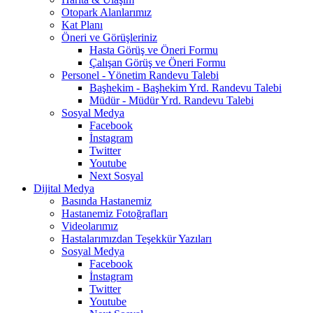
Otopark Alanlarımız
Kat Planı
Öneri ve Görüşleriniz
Hasta Görüş ve Öneri Formu
Çalışan Görüş ve Öneri Formu
Personel - Yönetim Randevu Talebi
Başhekim - Başhekim Yrd. Randevu Talebi
Müdür - Müdür Yrd. Randevu Talebi
Sosyal Medya
Facebook
İnstagram
Twitter
Youtube
Next Sosyal
Dijital Medya
Basında Hastanemiz
Hastanemiz Fotoğrafları
Videolarımız
Hastalarımızdan Teşekkür Yazıları
Sosyal Medya
Facebook
İnstagram
Twitter
Youtube