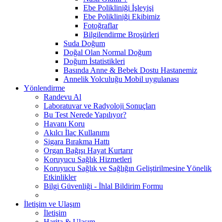
Ebe Polikliniği İşleyişi
Ebe Polikliniği Ekibimiz
Fotoğraflar
Bilgilendirme Broşürleri
Suda Doğum
Doğal Olan Normal Doğum
Doğum İstatistikleri
Basında Anne & Bebek Dostu Hastanemiz
Annelik Yolculuğu Mobil uygulanası
Yönlendirme
Randevu Al
Laboratuvar ve Radyoloji Sonuçları
Bu Test Nerede Yapılıyor?
Havanı Koru
Akılcı İlaç Kullanımı
Sigara Bırakma Hattı
Organ Bağışı Hayat Kurtarır
Koruyucu Sağlık Hizmetleri
Koruyucu Sağlık ve Sağlığın Geliştirilmesine Yönelik
Etkinlikler
Bilgi Güvenliği - İhlal Bildirim Formu
İletişim ve Ulaşım
İletişim
Harita & Ulaşım