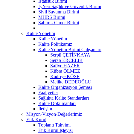
İstatistik Birimi
İş Yeri Sağlık ve Güvenlik Birimi
Sivil Savunma Birimi
MHRS Birimi
Sabim - Cimer Birimi
Kalite Yönetim
Kalite Yönetim
Kalite Politikamız
Kalite Yönetim Birimi Çalışanları
Serpil ÇETİNKAYA
Serap ERÇELİK
Safiye HAZER
Kübra ÖLMEZ
Kadriye KÖSE
Melike DEDEOĞLU
Kalite Organizasyon Şeması
Faaliyetler
Sağlıkta Kalite Standartları
Kalite Dokümanları
İletişim
Misyon-Vizyon-Değerlerimiz
Etik Kurul
Toplantı Takvimi
Etik Kurul İşleyişi