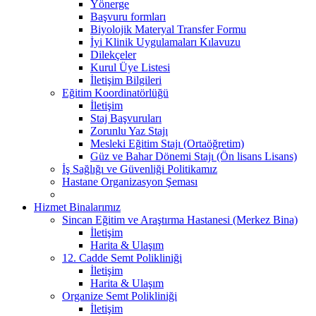
Yönerge
Başvuru formları
Biyolojik Materyal Transfer Formu
İyi Klinik Uygulamaları Kılavuzu
Dilekçeler
Kurul Üye Listesi
İletişim Bilgileri
Eğitim Koordinatörlüğü
İletişim
Staj Başvuruları
Zorunlu Yaz Stajı
Mesleki Eğitim Stajı (Ortaöğretim)
Güz ve Bahar Dönemi Stajı (Ön lisans Lisans)
İş Sağlığı ve Güvenliği Politikamız
Hastane Organizasyon Şeması
Hizmet Binalarımız
Sincan Eğitim ve Araştırma Hastanesi (Merkez Bina)
İletişim
Harita & Ulaşım
12. Cadde Semt Polikliniği
İletişim
Harita & Ulaşım
Organize Semt Polikliniği
İletişim