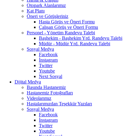
Otopark Alanlarımız
Kat Planı
Öneri ve Görüşleriniz
Hasta Görüş ve Öneri Formu
Çalışan Görüş ve Öneri Formu
Personel - Yönetim Randevu Talebi
Başhekim - Başhekim Yrd. Randevu Talebi
Müdür - Müdür Yrd. Randevu Talebi
Sosyal Medya
Facebook
İnstagram
Twitter
Youtube
Next Sosyal
Dijital Medya
Basında Hastanemiz
Hastanemiz Fotoğrafları
Videolarımız
Hastalarımızdan Teşekkür Yazıları
Sosyal Medya
Facebook
İnstagram
Twitter
Youtube