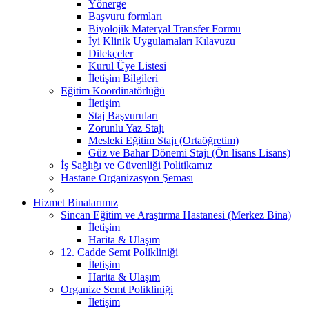
Yönerge
Başvuru formları
Biyolojik Materyal Transfer Formu
İyi Klinik Uygulamaları Kılavuzu
Dilekçeler
Kurul Üye Listesi
İletişim Bilgileri
Eğitim Koordinatörlüğü
İletişim
Staj Başvuruları
Zorunlu Yaz Stajı
Mesleki Eğitim Stajı (Ortaöğretim)
Güz ve Bahar Dönemi Stajı (Ön lisans Lisans)
İş Sağlığı ve Güvenliği Politikamız
Hastane Organizasyon Şeması
Hizmet Binalarımız
Sincan Eğitim ve Araştırma Hastanesi (Merkez Bina)
İletişim
Harita & Ulaşım
12. Cadde Semt Polikliniği
İletişim
Harita & Ulaşım
Organize Semt Polikliniği
İletişim