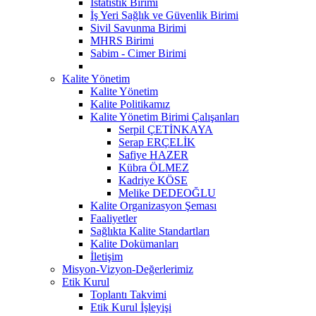
İstatistik Birimi
İş Yeri Sağlık ve Güvenlik Birimi
Sivil Savunma Birimi
MHRS Birimi
Sabim - Cimer Birimi
Kalite Yönetim
Kalite Yönetim
Kalite Politikamız
Kalite Yönetim Birimi Çalışanları
Serpil ÇETİNKAYA
Serap ERÇELİK
Safiye HAZER
Kübra ÖLMEZ
Kadriye KÖSE
Melike DEDEOĞLU
Kalite Organizasyon Şeması
Faaliyetler
Sağlıkta Kalite Standartları
Kalite Dokümanları
İletişim
Misyon-Vizyon-Değerlerimiz
Etik Kurul
Toplantı Takvimi
Etik Kurul İşleyişi