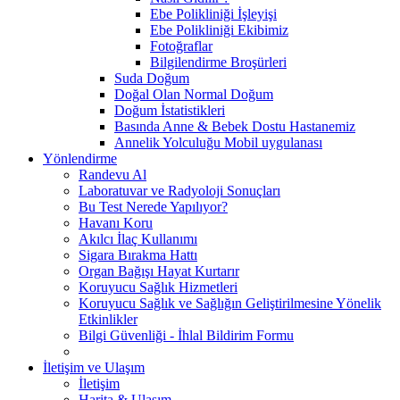
Ebe Polikliniği İşleyişi
Ebe Polikliniği Ekibimiz
Fotoğraflar
Bilgilendirme Broşürleri
Suda Doğum
Doğal Olan Normal Doğum
Doğum İstatistikleri
Basında Anne & Bebek Dostu Hastanemiz
Annelik Yolculuğu Mobil uygulanası
Yönlendirme
Randevu Al
Laboratuvar ve Radyoloji Sonuçları
Bu Test Nerede Yapılıyor?
Havanı Koru
Akılcı İlaç Kullanımı
Sigara Bırakma Hattı
Organ Bağışı Hayat Kurtarır
Koruyucu Sağlık Hizmetleri
Koruyucu Sağlık ve Sağlığın Geliştirilmesine Yönelik
Etkinlikler
Bilgi Güvenliği - İhlal Bildirim Formu
İletişim ve Ulaşım
İletişim
Harita & Ulaşım