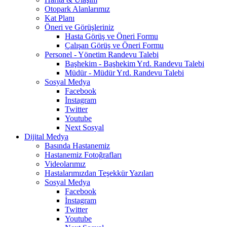
Otopark Alanlarımız
Kat Planı
Öneri ve Görüşleriniz
Hasta Görüş ve Öneri Formu
Çalışan Görüş ve Öneri Formu
Personel - Yönetim Randevu Talebi
Başhekim - Başhekim Yrd. Randevu Talebi
Müdür - Müdür Yrd. Randevu Talebi
Sosyal Medya
Facebook
İnstagram
Twitter
Youtube
Next Sosyal
Dijital Medya
Basında Hastanemiz
Hastanemiz Fotoğrafları
Videolarımız
Hastalarımızdan Teşekkür Yazıları
Sosyal Medya
Facebook
İnstagram
Twitter
Youtube