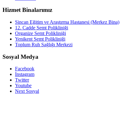
Hizmet Binalarımız
Sincan Eğitim ve Araştırma Hastanesi (Merkez Bina)
12. Cadde Semt Polikliniği
Organize Semt Polikliniği
Yenikent Semt Polikliniği
Toplum Ruh Sağlığı Merkezi
Sosyal Medya
Facebook
İnstagram
Twitter
Youtube
Next Sosyal