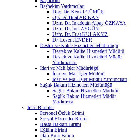
Başhekim
Başhekim Yardımcıları
Doç. Dr. Kemal GÜMÜŞ
Op. Dr. Bilal ARIKAN
Uzm. Dr. İmadettin Alpay ÖZKAYA
Uzm. Dr. İnci AYGÜN
Uzm. Dr. Fuat KULAKSIZ
Dr. Levent ENDER
Destek ve Kalite Hizmetleri Müdürlüğü
Destek ve Kalite Hizmetleri Müdürü
Destek ve Kalite Hizmetleri Müdür
Yardımcıları
İdari ve Mali İşler Müdürlüğü
İdari ve Mali İşler Müdürü
İdari ve Mali İşler Müdür Yardımcıları
Sağlık Bakım Hizmetleri Müdürlüğü
Sağlık Bakım Hizmetleri Müdürü
Sağlık Bakım Hizmetleri Müdür
Yardımcısı
İdari Birimler
Personel Özlük Birimi
Sosyal Hizmetler Birimi
Hasta Hakları Birimi
Eğitim Birimi
İdari Büro Birimi