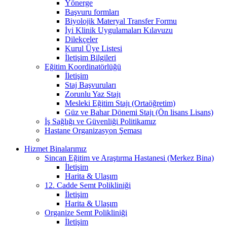
Yönerge
Başvuru formları
Biyolojik Materyal Transfer Formu
İyi Klinik Uygulamaları Kılavuzu
Dilekçeler
Kurul Üye Listesi
İletişim Bilgileri
Eğitim Koordinatörlüğü
İletişim
Staj Başvuruları
Zorunlu Yaz Stajı
Mesleki Eğitim Stajı (Ortaöğretim)
Güz ve Bahar Dönemi Stajı (Ön lisans Lisans)
İş Sağlığı ve Güvenliği Politikamız
Hastane Organizasyon Şeması
Hizmet Binalarımız
Sincan Eğitim ve Araştırma Hastanesi (Merkez Bina)
İletişim
Harita & Ulaşım
12. Cadde Semt Polikliniği
İletişim
Harita & Ulaşım
Organize Semt Polikliniği
İletişim