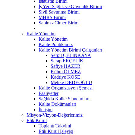
İstatistik Birimi
İş Yeri Sağlık ve Güvenlik Birimi
Sivil Savunma Birimi
MHRS Birimi
Sabim - Cimer Birimi
Kalite Yönetim
Kalite Yönetim
Kalite Politikamız
Kalite Yönetim Birimi Çalışanları
Serpil ÇETİNKAYA
Serap ERÇELİK
Safiye HAZER
Kübra ÖLMEZ
Kadriye KÖSE
Melike DEDEOĞLU
Kalite Organizasyon Şeması
Faaliyetler
Sağlıkta Kalite Standartları
Kalite Dokümanları
İletişim
Misyon-Vizyon-Değerlerimiz
Etik Kurul
Toplantı Takvimi
Etik Kurul İşleyişi