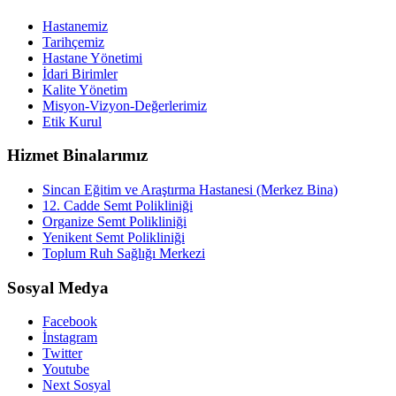
Hastanemiz
Tarihçemiz
Hastane Yönetimi
İdari Birimler
Kalite Yönetim
Misyon-Vizyon-Değerlerimiz
Etik Kurul
Hizmet Binalarımız
Sincan Eğitim ve Araştırma Hastanesi (Merkez Bina)
12. Cadde Semt Polikliniği
Organize Semt Polikliniği
Yenikent Semt Polikliniği
Toplum Ruh Sağlığı Merkezi
Sosyal Medya
Facebook
İnstagram
Twitter
Youtube
Next Sosyal