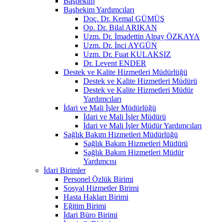
Başhekim
Başhekim Yardımcıları
Doç. Dr. Kemal GÜMÜŞ
Op. Dr. Bilal ARIKAN
Uzm. Dr. İmadettin Alpay ÖZKAYA
Uzm. Dr. İnci AYGÜN
Uzm. Dr. Fuat KULAKSIZ
Dr. Levent ENDER
Destek ve Kalite Hizmetleri Müdürlüğü
Destek ve Kalite Hizmetleri Müdürü
Destek ve Kalite Hizmetleri Müdür
Yardımcıları
İdari ve Mali İşler Müdürlüğü
İdari ve Mali İşler Müdürü
İdari ve Mali İşler Müdür Yardımcıları
Sağlık Bakım Hizmetleri Müdürlüğü
Sağlık Bakım Hizmetleri Müdürü
Sağlık Bakım Hizmetleri Müdür
Yardımcısı
İdari Birimler
Personel Özlük Birimi
Sosyal Hizmetler Birimi
Hasta Hakları Birimi
Eğitim Birimi
İdari Büro Birimi