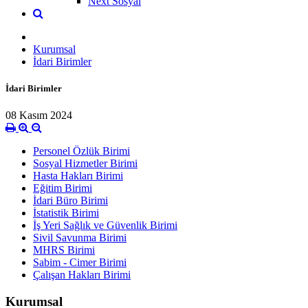
Next Sosyal
Kurumsal
İdari Birimler
İdari Birimler
08 Kasım 2024
Personel Özlük Birimi
Sosyal Hizmetler Birimi
Hasta Hakları Birimi
Eğitim Birimi
İdari Büro Birimi
İstatistik Birimi
İş Yeri Sağlık ve Güvenlik Birimi
Sivil Savunma Birimi
MHRS Birimi
Sabim - Cimer Birimi
Çalışan Hakları Birimi
Kurumsal