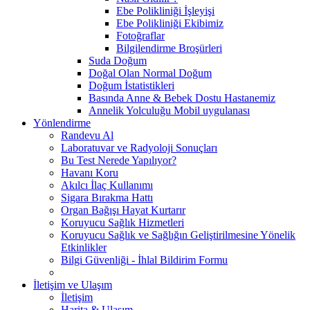
Ebe Polikliniği İşleyişi
Ebe Polikliniği Ekibimiz
Fotoğraflar
Bilgilendirme Broşürleri
Suda Doğum
Doğal Olan Normal Doğum
Doğum İstatistikleri
Basında Anne & Bebek Dostu Hastanemiz
Annelik Yolculuğu Mobil uygulanası
Yönlendirme
Randevu Al
Laboratuvar ve Radyoloji Sonuçları
Bu Test Nerede Yapılıyor?
Havanı Koru
Akılcı İlaç Kullanımı
Sigara Bırakma Hattı
Organ Bağışı Hayat Kurtarır
Koruyucu Sağlık Hizmetleri
Koruyucu Sağlık ve Sağlığın Geliştirilmesine Yönelik
Etkinlikler
Bilgi Güvenliği - İhlal Bildirim Formu
İletişim ve Ulaşım
İletişim
Harita & Ulaşım