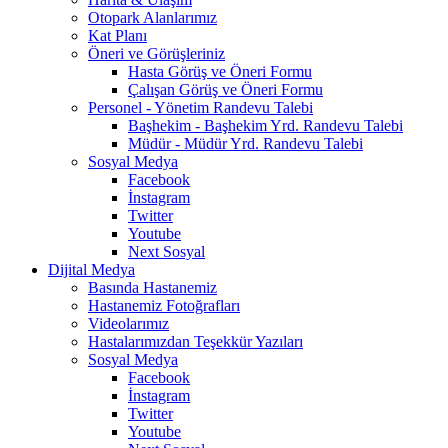
Otopark Alanlarımız
Kat Planı
Öneri ve Görüşleriniz
Hasta Görüş ve Öneri Formu
Çalışan Görüş ve Öneri Formu
Personel - Yönetim Randevu Talebi
Başhekim - Başhekim Yrd. Randevu Talebi
Müdür - Müdür Yrd. Randevu Talebi
Sosyal Medya
Facebook
İnstagram
Twitter
Youtube
Next Sosyal
Dijital Medya
Basında Hastanemiz
Hastanemiz Fotoğrafları
Videolarımız
Hastalarımızdan Teşekkür Yazıları
Sosyal Medya
Facebook
İnstagram
Twitter
Youtube