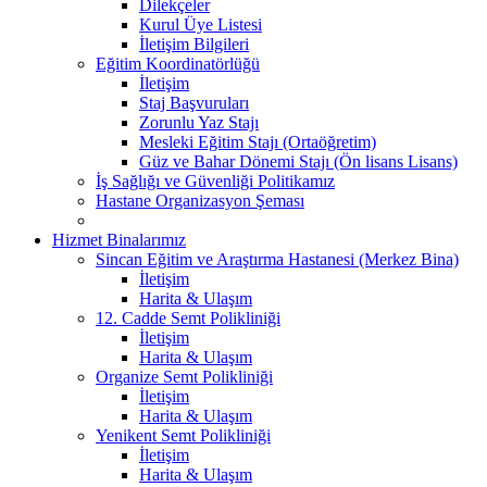
Dilekçeler
Kurul Üye Listesi
İletişim Bilgileri
Eğitim Koordinatörlüğü
İletişim
Staj Başvuruları
Zorunlu Yaz Stajı
Mesleki Eğitim Stajı (Ortaöğretim)
Güz ve Bahar Dönemi Stajı (Ön lisans Lisans)
İş Sağlığı ve Güvenliği Politikamız
Hastane Organizasyon Şeması
Hizmet Binalarımız
Sincan Eğitim ve Araştırma Hastanesi (Merkez Bina)
İletişim
Harita & Ulaşım
12. Cadde Semt Polikliniği
İletişim
Harita & Ulaşım
Organize Semt Polikliniği
İletişim
Harita & Ulaşım
Yenikent Semt Polikliniği
İletişim
Harita & Ulaşım