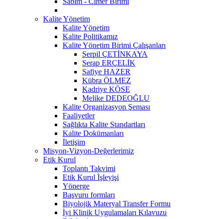
Sabim - Cimer Birimi
Kalite Yönetim
Kalite Yönetim
Kalite Politikamız
Kalite Yönetim Birimi Çalışanları
Serpil ÇETİNKAYA
Serap ERÇELİK
Safiye HAZER
Kübra ÖLMEZ
Kadriye KÖSE
Melike DEDEOĞLU
Kalite Organizasyon Şeması
Faaliyetler
Sağlıkta Kalite Standartları
Kalite Dokümanları
İletişim
Misyon-Vizyon-Değerlerimiz
Etik Kurul
Toplantı Takvimi
Etik Kurul İşleyişi
Yönerge
Başvuru formları
Biyolojik Materyal Transfer Formu
İyi Klinik Uygulamaları Kılavuzu