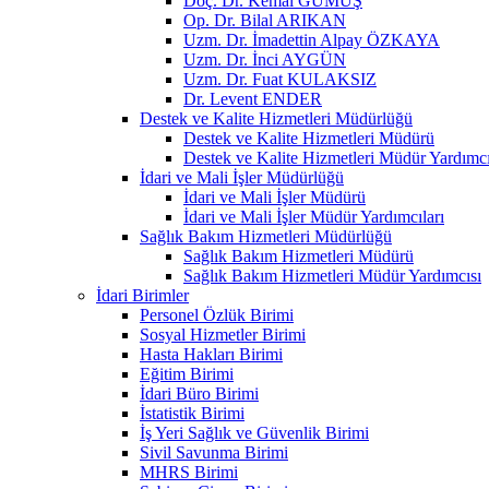
Doç. Dr. Kemal GÜMÜŞ
Op. Dr. Bilal ARIKAN
Uzm. Dr. İmadettin Alpay ÖZKAYA
Uzm. Dr. İnci AYGÜN
Uzm. Dr. Fuat KULAKSIZ
Dr. Levent ENDER
Destek ve Kalite Hizmetleri Müdürlüğü
Destek ve Kalite Hizmetleri Müdürü
Destek ve Kalite Hizmetleri Müdür Yardımcı
İdari ve Mali İşler Müdürlüğü
İdari ve Mali İşler Müdürü
İdari ve Mali İşler Müdür Yardımcıları
Sağlık Bakım Hizmetleri Müdürlüğü
Sağlık Bakım Hizmetleri Müdürü
Sağlık Bakım Hizmetleri Müdür Yardımcısı
İdari Birimler
Personel Özlük Birimi
Sosyal Hizmetler Birimi
Hasta Hakları Birimi
Eğitim Birimi
İdari Büro Birimi
İstatistik Birimi
İş Yeri Sağlık ve Güvenlik Birimi
Sivil Savunma Birimi
MHRS Birimi