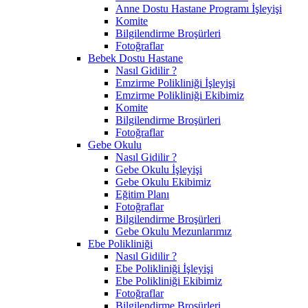
Anne Dostu Hastane Programı İşleyişi
Komite
Bilgilendirme Broşürleri
Fotoğraflar
Bebek Dostu Hastane
Nasıl Gidilir ?
Emzirme Polikliniği İşleyişi
Emzirme Polikliniği Ekibimiz
Komite
Bilgilendirme Broşürleri
Fotoğraflar
Gebe Okulu
Nasıl Gidilir ?
Gebe Okulu İşleyişi
Gebe Okulu Ekibimiz
Eğitim Planı
Fotoğraflar
Bilgilendirme Broşürleri
Gebe Okulu Mezunlarımız
Ebe Polikliniği
Nasıl Gidilir ?
Ebe Polikliniği İşleyişi
Ebe Polikliniği Ekibimiz
Fotoğraflar
Bilgilendirme Broşürleri