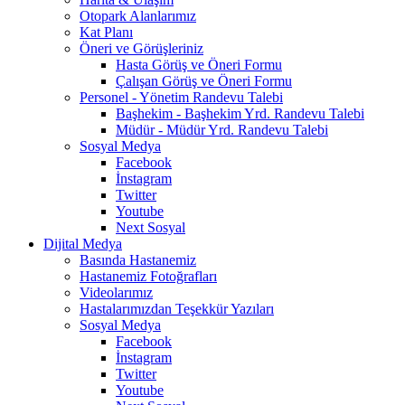
Otopark Alanlarımız
Kat Planı
Öneri ve Görüşleriniz
Hasta Görüş ve Öneri Formu
Çalışan Görüş ve Öneri Formu
Personel - Yönetim Randevu Talebi
Başhekim - Başhekim Yrd. Randevu Talebi
Müdür - Müdür Yrd. Randevu Talebi
Sosyal Medya
Facebook
İnstagram
Twitter
Youtube
Next Sosyal
Dijital Medya
Basında Hastanemiz
Hastanemiz Fotoğrafları
Videolarımız
Hastalarımızdan Teşekkür Yazıları
Sosyal Medya
Facebook
İnstagram
Twitter
Youtube