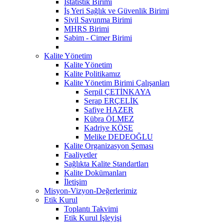
İstatistik Birimi
İş Yeri Sağlık ve Güvenlik Birimi
Sivil Savunma Birimi
MHRS Birimi
Sabim - Cimer Birimi
Kalite Yönetim
Kalite Yönetim
Kalite Politikamız
Kalite Yönetim Birimi Çalışanları
Serpil ÇETİNKAYA
Serap ERÇELİK
Safiye HAZER
Kübra ÖLMEZ
Kadriye KÖSE
Melike DEDEOĞLU
Kalite Organizasyon Şeması
Faaliyetler
Sağlıkta Kalite Standartları
Kalite Dokümanları
İletişim
Misyon-Vizyon-Değerlerimiz
Etik Kurul
Toplantı Takvimi
Etik Kurul İşleyişi