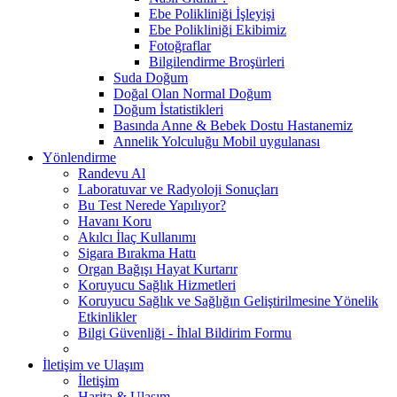
Ebe Polikliniği İşleyişi
Ebe Polikliniği Ekibimiz
Fotoğraflar
Bilgilendirme Broşürleri
Suda Doğum
Doğal Olan Normal Doğum
Doğum İstatistikleri
Basında Anne & Bebek Dostu Hastanemiz
Annelik Yolculuğu Mobil uygulanası
Yönlendirme
Randevu Al
Laboratuvar ve Radyoloji Sonuçları
Bu Test Nerede Yapılıyor?
Havanı Koru
Akılcı İlaç Kullanımı
Sigara Bırakma Hattı
Organ Bağışı Hayat Kurtarır
Koruyucu Sağlık Hizmetleri
Koruyucu Sağlık ve Sağlığın Geliştirilmesine Yönelik
Etkinlikler
Bilgi Güvenliği - İhlal Bildirim Formu
İletişim ve Ulaşım
İletişim
Harita & Ulaşım