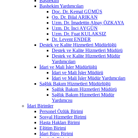
Başhekim
Başhekim Yardımcıları
Doç. Dr. Kemal GÜMÜŞ
Op. Dr. Bilal ARIKAN
Uzm. Dr. İmadettin Alpay ÖZKAYA
Uzm. Dr. İnci AYGÜN
Uzm. Dr. Fuat KULAKSIZ
Dr. Levent ENDER
Destek ve Kalite Hizmetleri Müdürlüğü
Destek ve Kalite Hizmetleri Müdürü
Destek ve Kalite Hizmetleri Müdür
Yardımcıları
İdari ve Mali İşler Müdürlüğü
İdari ve Mali İşler Müdürü
İdari ve Mali İşler Müdür Yardımcıları
Sağlık Bakım Hizmetleri Müdürlüğü
Sağlık Bakım Hizmetleri Müdürü
Sağlık Bakım Hizmetleri Müdür
Yardımcısı
İdari Birimler
Personel Özlük Birimi
Sosyal Hizmetler Birimi
Hasta Hakları Birimi
Eğitim Birimi
İdari Büro Birimi