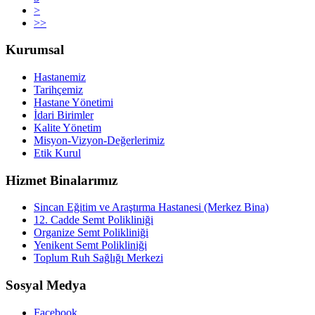
>
>>
Kurumsal
Hastanemiz
Tarihçemiz
Hastane Yönetimi
İdari Birimler
Kalite Yönetim
Misyon-Vizyon-Değerlerimiz
Etik Kurul
Hizmet Binalarımız
Sincan Eğitim ve Araştırma Hastanesi (Merkez Bina)
12. Cadde Semt Polikliniği
Organize Semt Polikliniği
Yenikent Semt Polikliniği
Toplum Ruh Sağlığı Merkezi
Sosyal Medya
Facebook