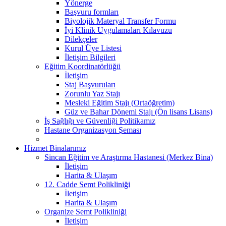
Yönerge
Başvuru formları
Biyolojik Materyal Transfer Formu
İyi Klinik Uygulamaları Kılavuzu
Dilekçeler
Kurul Üye Listesi
İletişim Bilgileri
Eğitim Koordinatörlüğü
İletişim
Staj Başvuruları
Zorunlu Yaz Stajı
Mesleki Eğitim Stajı (Ortaöğretim)
Güz ve Bahar Dönemi Stajı (Ön lisans Lisans)
İş Sağlığı ve Güvenliği Politikamız
Hastane Organizasyon Şeması
Hizmet Binalarımız
Sincan Eğitim ve Araştırma Hastanesi (Merkez Bina)
İletişim
Harita & Ulaşım
12. Cadde Semt Polikliniği
İletişim
Harita & Ulaşım
Organize Semt Polikliniği
İletişim