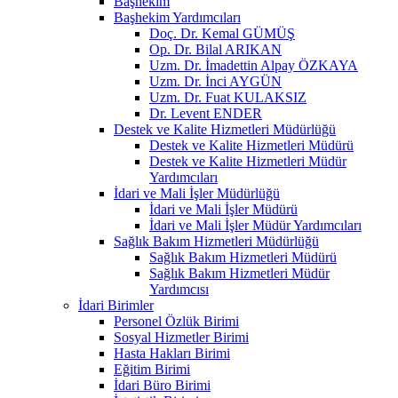
Başhekim
Başhekim Yardımcıları
Doç. Dr. Kemal GÜMÜŞ
Op. Dr. Bilal ARIKAN
Uzm. Dr. İmadettin Alpay ÖZKAYA
Uzm. Dr. İnci AYGÜN
Uzm. Dr. Fuat KULAKSIZ
Dr. Levent ENDER
Destek ve Kalite Hizmetleri Müdürlüğü
Destek ve Kalite Hizmetleri Müdürü
Destek ve Kalite Hizmetleri Müdür
Yardımcıları
İdari ve Mali İşler Müdürlüğü
İdari ve Mali İşler Müdürü
İdari ve Mali İşler Müdür Yardımcıları
Sağlık Bakım Hizmetleri Müdürlüğü
Sağlık Bakım Hizmetleri Müdürü
Sağlık Bakım Hizmetleri Müdür
Yardımcısı
İdari Birimler
Personel Özlük Birimi
Sosyal Hizmetler Birimi
Hasta Hakları Birimi
Eğitim Birimi
İdari Büro Birimi