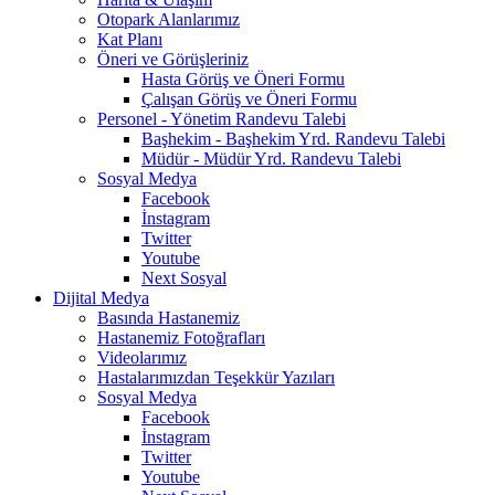
Otopark Alanlarımız
Kat Planı
Öneri ve Görüşleriniz
Hasta Görüş ve Öneri Formu
Çalışan Görüş ve Öneri Formu
Personel - Yönetim Randevu Talebi
Başhekim - Başhekim Yrd. Randevu Talebi
Müdür - Müdür Yrd. Randevu Talebi
Sosyal Medya
Facebook
İnstagram
Twitter
Youtube
Next Sosyal
Dijital Medya
Basında Hastanemiz
Hastanemiz Fotoğrafları
Videolarımız
Hastalarımızdan Teşekkür Yazıları
Sosyal Medya
Facebook
İnstagram
Twitter
Youtube