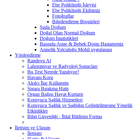
Ebe Polikliniği İşleyişi
Ebe Polikliniği Ekibimiz
Fotoğraflar
Bilgilendirme Broşürleri
Suda Doğum
Doğal Olan Normal Doğum
Doğum İstatistikleri
Basında Anne & Bebek Dostu Hastanemiz
Annelik Yolculuğu Mobil uygulanası
Yönlendirme
Randevu Al
Laboratuvar ve Radyoloji Sonuçları
Bu Test Nerede Yapılıyor?
Havanı Koru
Akılcı İlaç Kullanımı
Sigara Bırakma Hattı
Organ Bağışı Hayat Kurtarır
Koruyucu Sağlık Hizmetleri
Koruyucu Sağlık ve Sağlığın Geliştirilmesine Yönelik
Etkinlikler
Bilgi Güvenliği - İhlal Bildirim Formu
İletişim ve Ulaşım
İletişim
Harita & Ulaşım