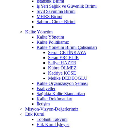
İstatistik Birimi
İş Yeri Sağlık ve Güvenlik Birimi
Sivil Savunma Birimi
MHRS Birimi
Sabim - Cimer Birimi
Kalite Yönetim
Kalite Yönetim
Kalite Politikamız
Kalite Yönetim Birimi Çalışanları
Serpil ÇETİNKAYA
Serap ERÇELİK
Safiye HAZER
Kübra ÖLMEZ
Kadriye KÖSE
Melike DEDEOĞLU
Kalite Organizasyon Şeması
Faaliyetler
Sağlıkta Kalite Standartları
Kalite Dokümanları
İletişim
Misyon-Vizyon-Değerlerimiz
Etik Kurul
Toplantı Takvimi
Etik Kurul İşleyişi