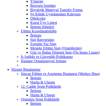
Yönerge
Başvuru formları
Biyolojik Materyal Transfer Formu
İyi Klinik Uygulamaları Kılavuzu
Dilekçeler
Kurul Üye Listesi
İletişim Bilgileri
Eğitim Koordinatörlüğü
İletişim
Staj Başvuruları
Zorunlu Yaz Stajı
Mesleki Eğitim Stajı (Ortaöğretim)
Güz ve Bahar Dönemi Stajı (Ön lisans Lisans)
İş Sağlığı ve Güvenliği Politikamız
Hastane Organizasyon Şeması
Hizmet Binalarımız
Sincan Eğitim ve Araştırma Hastanesi (Merkez Bina)
İletişim
Harita & Ulaşım
12. Cadde Semt Polikliniği
İletişim
Harita & Ulaşım
Organize Semt Polikliniği
İletişim