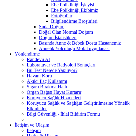
Ebe Polikliniği İşleyişi
Ebe Polikliniği Ekibimiz
Fotoğraflar
Bilgilendirme Broşürleri
Suda Doğum
Doğal Olan Normal Doğum
Doğum İstatistikleri
Basında Anne & Bebek Dostu Hastanemiz
Annelik Yolculuğu Mobil uygulanası
Yönlendirme
Randevu Al
Laboratuvar ve Radyoloji Sonuçları
Bu Test Nerede Yapılıyor?
Havanı Koru
Akılcı İlaç Kullanımı
Sigara Bırakma Hattı
Organ Bağışı Hayat Kurtarır
Koruyucu Sağlık Hizmetleri
Koruyucu Sağlık ve Sağlığın Geliştirilmesine Yönelik
Etkinlikler
Bilgi Güvenliği - İhlal Bildirim Formu
İletişim ve Ulaşım
İletişim
Harita & Ulaşım