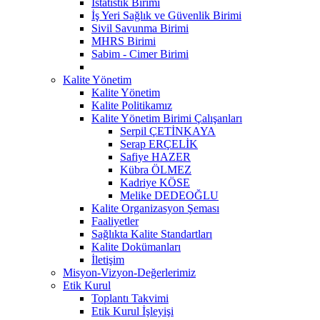
İstatistik Birimi
İş Yeri Sağlık ve Güvenlik Birimi
Sivil Savunma Birimi
MHRS Birimi
Sabim - Cimer Birimi
Kalite Yönetim
Kalite Yönetim
Kalite Politikamız
Kalite Yönetim Birimi Çalışanları
Serpil ÇETİNKAYA
Serap ERÇELİK
Safiye HAZER
Kübra ÖLMEZ
Kadriye KÖSE
Melike DEDEOĞLU
Kalite Organizasyon Şeması
Faaliyetler
Sağlıkta Kalite Standartları
Kalite Dokümanları
İletişim
Misyon-Vizyon-Değerlerimiz
Etik Kurul
Toplantı Takvimi
Etik Kurul İşleyişi