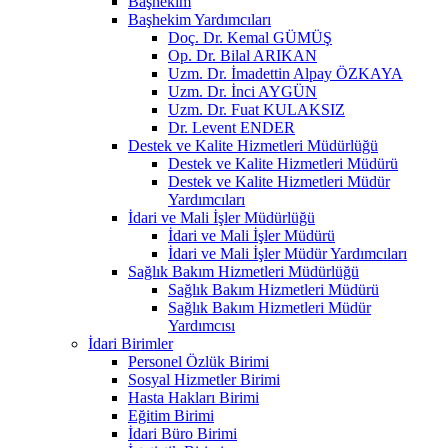
Başhekim
Başhekim Yardımcıları
Doç. Dr. Kemal GÜMÜŞ
Op. Dr. Bilal ARIKAN
Uzm. Dr. İmadettin Alpay ÖZKAYA
Uzm. Dr. İnci AYGÜN
Uzm. Dr. Fuat KULAKSIZ
Dr. Levent ENDER
Destek ve Kalite Hizmetleri Müdürlüğü
Destek ve Kalite Hizmetleri Müdürü
Destek ve Kalite Hizmetleri Müdür
Yardımcıları
İdari ve Mali İşler Müdürlüğü
İdari ve Mali İşler Müdürü
İdari ve Mali İşler Müdür Yardımcıları
Sağlık Bakım Hizmetleri Müdürlüğü
Sağlık Bakım Hizmetleri Müdürü
Sağlık Bakım Hizmetleri Müdür
Yardımcısı
İdari Birimler
Personel Özlük Birimi
Sosyal Hizmetler Birimi
Hasta Hakları Birimi
Eğitim Birimi
İdari Büro Birimi