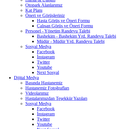
Otopark Alanlarımız
Kat Planı
Öneri ve Görüşleriniz
Hasta Görüş ve Öneri Formu
Çalışan Görüş ve Öneri Formu
Personel - Yönetim Randevu Talebi
Başhekim - Başhekim Yrd. Randevu Talebi
Müdür - Müdür Yrd. Randevu Talebi
Sosyal Medya
Facebook
İnstagram
Twitter
Youtube
Next Sosyal
Dijital Medya
Basında Hastanemiz
Hastanemiz Fotoğrafları
Videolarımız
Hastalarımızdan Teşekkür Yazıları
Sosyal Medya
Facebook
İnstagram
Twitter
Youtube