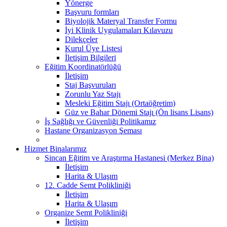
Yönerge
Başvuru formları
Biyolojik Materyal Transfer Formu
İyi Klinik Uygulamaları Kılavuzu
Dilekçeler
Kurul Üye Listesi
İletişim Bilgileri
Eğitim Koordinatörlüğü
İletişim
Staj Başvuruları
Zorunlu Yaz Stajı
Mesleki Eğitim Stajı (Ortaöğretim)
Güz ve Bahar Dönemi Stajı (Ön lisans Lisans)
İş Sağlığı ve Güvenliği Politikamız
Hastane Organizasyon Şeması
Hizmet Binalarımız
Sincan Eğitim ve Araştırma Hastanesi (Merkez Bina)
İletişim
Harita & Ulaşım
12. Cadde Semt Polikliniği
İletişim
Harita & Ulaşım
Organize Semt Polikliniği
İletişim