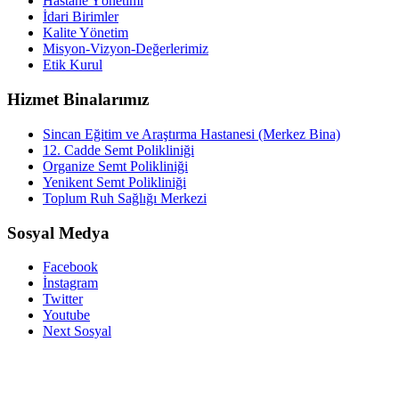
Hastane Yönetimi
İdari Birimler
Kalite Yönetim
Misyon-Vizyon-Değerlerimiz
Etik Kurul
Hizmet Binalarımız
Sincan Eğitim ve Araştırma Hastanesi (Merkez Bina)
12. Cadde Semt Polikliniği
Organize Semt Polikliniği
Yenikent Semt Polikliniği
Toplum Ruh Sağlığı Merkezi
Sosyal Medya
Facebook
İnstagram
Twitter
Youtube
Next Sosyal