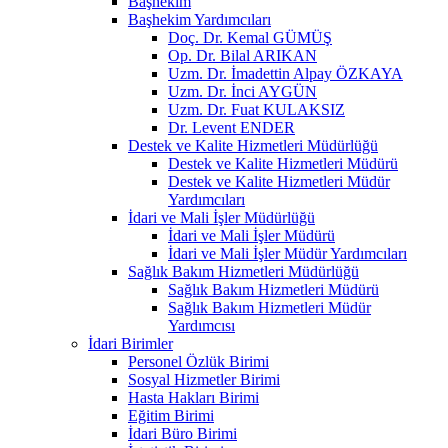
Başhekim
Başhekim Yardımcıları
Doç. Dr. Kemal GÜMÜŞ
Op. Dr. Bilal ARIKAN
Uzm. Dr. İmadettin Alpay ÖZKAYA
Uzm. Dr. İnci AYGÜN
Uzm. Dr. Fuat KULAKSIZ
Dr. Levent ENDER
Destek ve Kalite Hizmetleri Müdürlüğü
Destek ve Kalite Hizmetleri Müdürü
Destek ve Kalite Hizmetleri Müdür
Yardımcıları
İdari ve Mali İşler Müdürlüğü
İdari ve Mali İşler Müdürü
İdari ve Mali İşler Müdür Yardımcıları
Sağlık Bakım Hizmetleri Müdürlüğü
Sağlık Bakım Hizmetleri Müdürü
Sağlık Bakım Hizmetleri Müdür
Yardımcısı
İdari Birimler
Personel Özlük Birimi
Sosyal Hizmetler Birimi
Hasta Hakları Birimi
Eğitim Birimi
İdari Büro Birimi