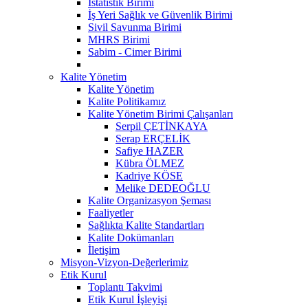
İstatistik Birimi
İş Yeri Sağlık ve Güvenlik Birimi
Sivil Savunma Birimi
MHRS Birimi
Sabim - Cimer Birimi
Kalite Yönetim
Kalite Yönetim
Kalite Politikamız
Kalite Yönetim Birimi Çalışanları
Serpil ÇETİNKAYA
Serap ERÇELİK
Safiye HAZER
Kübra ÖLMEZ
Kadriye KÖSE
Melike DEDEOĞLU
Kalite Organizasyon Şeması
Faaliyetler
Sağlıkta Kalite Standartları
Kalite Dokümanları
İletişim
Misyon-Vizyon-Değerlerimiz
Etik Kurul
Toplantı Takvimi
Etik Kurul İşleyişi