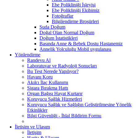
Ebe Polikliniği İşleyişi
Ebe Polikliniği Ekibimiz
Fotoğraflar
Bilgilendirme Broşürleri
Suda Doğum
Doğal Olan Normal Doğum
Doğum İstatistikleri
Basında Anne & Bebek Dostu Hastanemiz
Annelik Yolculuğu Mobil uygulanası
Yönlendirme
Randevu Al
Laboratuvar ve Radyoloji Sonuçları
Bu Test Nerede Yapılıyor?
Havanı Koru
Akılcı İlaç Kullanımı
Sigara Bırakma Hattı
Organ Bağışı Hayat Kurtarır
Koruyucu Sağlık Hizmetleri
Koruyucu Sağlık ve Sağlığın Geliştirilmesine Yönelik
Etkinlikler
Bilgi Güvenliği - İhlal Bildirim Formu
İletişim ve Ulaşım
İletişim
Harita & Ulaşım