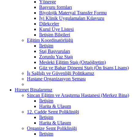
Yönerge
Başvuru formları
Biyolojik Materyal Transfer Formu
İyi Klinik Uygulamaları Kılavuzu
Dilekçeler
Kurul Üye Listesi
İletişim Bilgileri
Eğitim Koordinatörlüğü
İletişim
Staj Başvuruları
Zorunlu Yaz Stajı
Mesleki Eğitim Stajı (Ortaöğretim)
Güz ve Bahar Dönemi Stajı (Ön lisans Lisans)
İş Sağlığı ve Güvenliği Politikamız
Hastane Organizasyon Şeması
Hizmet Binalarımız
Sincan Eğitim ve Araştırma Hastanesi (Merkez Bina)
İletişim
Harita & Ulaşım
12. Cadde Semt Polikliniği
İletişim
Harita & Ulaşım
Organize Semt Polikliniği
İletişim