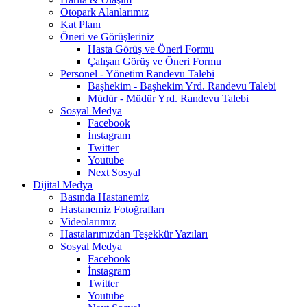
Otopark Alanlarımız
Kat Planı
Öneri ve Görüşleriniz
Hasta Görüş ve Öneri Formu
Çalışan Görüş ve Öneri Formu
Personel - Yönetim Randevu Talebi
Başhekim - Başhekim Yrd. Randevu Talebi
Müdür - Müdür Yrd. Randevu Talebi
Sosyal Medya
Facebook
İnstagram
Twitter
Youtube
Next Sosyal
Dijital Medya
Basında Hastanemiz
Hastanemiz Fotoğrafları
Videolarımız
Hastalarımızdan Teşekkür Yazıları
Sosyal Medya
Facebook
İnstagram
Twitter
Youtube