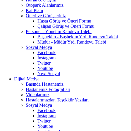
Otopark Alanlarımız
Kat Planı
Öneri ve Görüşleriniz
Hasta Görüş ve Öneri Formu
Çalışan Görüş ve Öneri Formu
Personel - Yönetim Randevu Talebi
Başhekim - Başhekim Yrd. Randevu Talebi
Müdür - Müdür Yrd. Randevu Talebi
Sosyal Medya
Facebook
İnstagram
Twitter
Youtube
Next Sosyal
Dijital Medya
Basında Hastanemiz
Hastanemiz Fotoğrafları
Videolarımız
Hastalarımızdan Teşekkür Yazıları
Sosyal Medya
Facebook
İnstagram
Twitter
Youtube