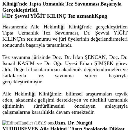
Kliniği'nde Tıpta Uzmanlık Tez Savunması Başarıyla
Gerçekleştirildi.
Hastanemiz Aile Hekimliği Kliniği'nde gerçekleştirilen
Tıpta Uzmanlık Tez Savunması, Dr. Şevval YİĞİT
KILINÇ'ın tez sunumu ve jüri üyelerinin değerlendirmeleri
sonucunda başarıyla tamamlandı.
Tez savunma jürisinde Doç. Dr. İrfan ŞENCAN, Doç. Dr.
İsmail KASIM ve Dr. Öğr. Üyesi Erhan ŞİMŞEK görev
aldı. Değerli hocalarımızın akademik değerlendirmeleri ve
katkılarıyla tez savunma süreci başarıyla
gerçekleştirilmiştir.
Aile Hekimliği Kliniğimiz; bilimsel araştırmaları teşvik
eden, akademik gelişimi destekleyen ve nitelikli uzmanlık
eğitiminin sürdürülmesini önceleyen anlayışıyla
çalışmalarına kararlılıkla devam etmektedir.
Uzm. Dr. Nurgül
YURDUSEVEN Aile Hekimi ''Aşırı Sıcaklarda Dikkat