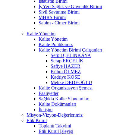
İstatistik Birimi
İş Yeri Sağlık ve Güvenlik Birimi
Sivil Savunma Birimi
MHRS Birimi
Sabim - Cimer Birimi
Kalite Yönetim
Kalite Yönetim
Kalite Politikamız
Kalite Yönetim Birimi Çalışanları
Serpil ÇETİNKAYA
Serap ERÇELİK
Safiye HAZER
Kübra ÖLMEZ
Kadriye KÖSE
Melike DEDEOĞLU
Kalite Organizasyon Şeması
Faaliyetler
Sağlıkta Kalite Standartları
Kalite Dokümanları
İletişim
Misyon-Vizyon-Değerlerimiz
Etik Kurul
Toplantı Takvimi
Etik Kurul İşleyişi