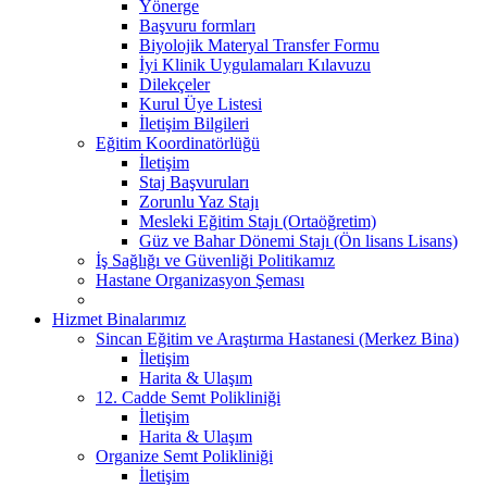
Yönerge
Başvuru formları
Biyolojik Materyal Transfer Formu
İyi Klinik Uygulamaları Kılavuzu
Dilekçeler
Kurul Üye Listesi
İletişim Bilgileri
Eğitim Koordinatörlüğü
İletişim
Staj Başvuruları
Zorunlu Yaz Stajı
Mesleki Eğitim Stajı (Ortaöğretim)
Güz ve Bahar Dönemi Stajı (Ön lisans Lisans)
İş Sağlığı ve Güvenliği Politikamız
Hastane Organizasyon Şeması
Hizmet Binalarımız
Sincan Eğitim ve Araştırma Hastanesi (Merkez Bina)
İletişim
Harita & Ulaşım
12. Cadde Semt Polikliniği
İletişim
Harita & Ulaşım
Organize Semt Polikliniği
İletişim