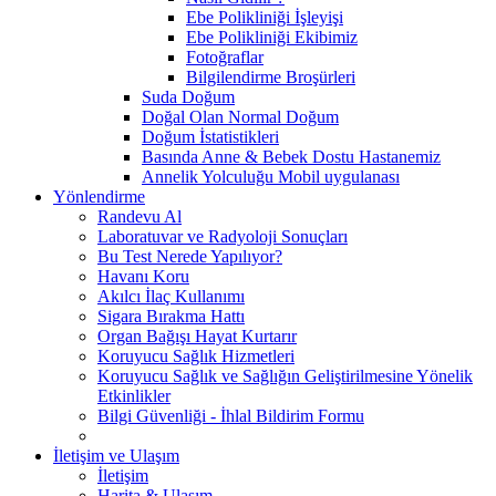
Ebe Polikliniği İşleyişi
Ebe Polikliniği Ekibimiz
Fotoğraflar
Bilgilendirme Broşürleri
Suda Doğum
Doğal Olan Normal Doğum
Doğum İstatistikleri
Basında Anne & Bebek Dostu Hastanemiz
Annelik Yolculuğu Mobil uygulanası
Yönlendirme
Randevu Al
Laboratuvar ve Radyoloji Sonuçları
Bu Test Nerede Yapılıyor?
Havanı Koru
Akılcı İlaç Kullanımı
Sigara Bırakma Hattı
Organ Bağışı Hayat Kurtarır
Koruyucu Sağlık Hizmetleri
Koruyucu Sağlık ve Sağlığın Geliştirilmesine Yönelik
Etkinlikler
Bilgi Güvenliği - İhlal Bildirim Formu
İletişim ve Ulaşım
İletişim
Harita & Ulaşım