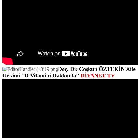
Doç. Dr. Coşkun ÖZTEKİN Aile
Hekimi
''D Vitamini Hakkında''
DİYANET TV