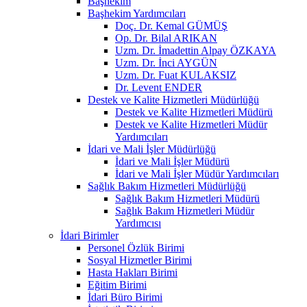
Başhekim
Başhekim Yardımcıları
Doç. Dr. Kemal GÜMÜŞ
Op. Dr. Bilal ARIKAN
Uzm. Dr. İmadettin Alpay ÖZKAYA
Uzm. Dr. İnci AYGÜN
Uzm. Dr. Fuat KULAKSIZ
Dr. Levent ENDER
Destek ve Kalite Hizmetleri Müdürlüğü
Destek ve Kalite Hizmetleri Müdürü
Destek ve Kalite Hizmetleri Müdür
Yardımcıları
İdari ve Mali İşler Müdürlüğü
İdari ve Mali İşler Müdürü
İdari ve Mali İşler Müdür Yardımcıları
Sağlık Bakım Hizmetleri Müdürlüğü
Sağlık Bakım Hizmetleri Müdürü
Sağlık Bakım Hizmetleri Müdür
Yardımcısı
İdari Birimler
Personel Özlük Birimi
Sosyal Hizmetler Birimi
Hasta Hakları Birimi
Eğitim Birimi
İdari Büro Birimi