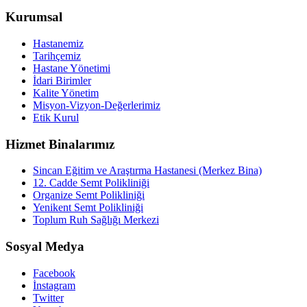
Kurumsal
Hastanemiz
Tarihçemiz
Hastane Yönetimi
İdari Birimler
Kalite Yönetim
Misyon-Vizyon-Değerlerimiz
Etik Kurul
Hizmet Binalarımız
Sincan Eğitim ve Araştırma Hastanesi (Merkez Bina)
12. Cadde Semt Polikliniği
Organize Semt Polikliniği
Yenikent Semt Polikliniği
Toplum Ruh Sağlığı Merkezi
Sosyal Medya
Facebook
İnstagram
Twitter