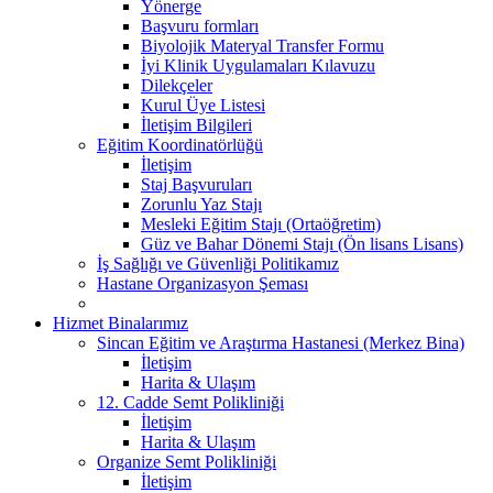
Yönerge
Başvuru formları
Biyolojik Materyal Transfer Formu
İyi Klinik Uygulamaları Kılavuzu
Dilekçeler
Kurul Üye Listesi
İletişim Bilgileri
Eğitim Koordinatörlüğü
İletişim
Staj Başvuruları
Zorunlu Yaz Stajı
Mesleki Eğitim Stajı (Ortaöğretim)
Güz ve Bahar Dönemi Stajı (Ön lisans Lisans)
İş Sağlığı ve Güvenliği Politikamız
Hastane Organizasyon Şeması
Hizmet Binalarımız
Sincan Eğitim ve Araştırma Hastanesi (Merkez Bina)
İletişim
Harita & Ulaşım
12. Cadde Semt Polikliniği
İletişim
Harita & Ulaşım
Organize Semt Polikliniği
İletişim