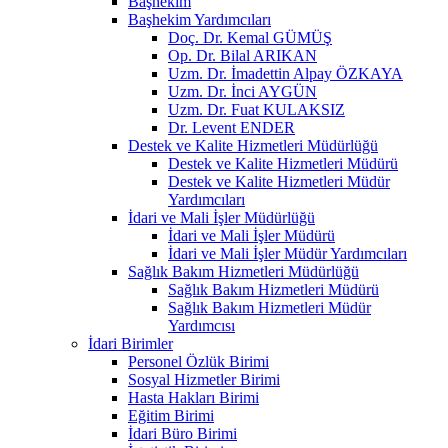
Başhekim
Başhekim Yardımcıları
Doç. Dr. Kemal GÜMÜŞ
Op. Dr. Bilal ARIKAN
Uzm. Dr. İmadettin Alpay ÖZKAYA
Uzm. Dr. İnci AYGÜN
Uzm. Dr. Fuat KULAKSIZ
Dr. Levent ENDER
Destek ve Kalite Hizmetleri Müdürlüğü
Destek ve Kalite Hizmetleri Müdürü
Destek ve Kalite Hizmetleri Müdür
Yardımcıları
İdari ve Mali İşler Müdürlüğü
İdari ve Mali İşler Müdürü
İdari ve Mali İşler Müdür Yardımcıları
Sağlık Bakım Hizmetleri Müdürlüğü
Sağlık Bakım Hizmetleri Müdürü
Sağlık Bakım Hizmetleri Müdür
Yardımcısı
İdari Birimler
Personel Özlük Birimi
Sosyal Hizmetler Birimi
Hasta Hakları Birimi
Eğitim Birimi
İdari Büro Birimi