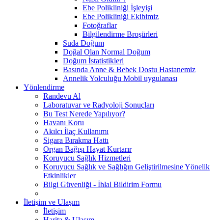
Ebe Polikliniği İşleyişi
Ebe Polikliniği Ekibimiz
Fotoğraflar
Bilgilendirme Broşürleri
Suda Doğum
Doğal Olan Normal Doğum
Doğum İstatistikleri
Basında Anne & Bebek Dostu Hastanemiz
Annelik Yolculuğu Mobil uygulanası
Yönlendirme
Randevu Al
Laboratuvar ve Radyoloji Sonuçları
Bu Test Nerede Yapılıyor?
Havanı Koru
Akılcı İlaç Kullanımı
Sigara Bırakma Hattı
Organ Bağışı Hayat Kurtarır
Koruyucu Sağlık Hizmetleri
Koruyucu Sağlık ve Sağlığın Geliştirilmesine Yönelik
Etkinlikler
Bilgi Güvenliği - İhlal Bildirim Formu
İletişim ve Ulaşım
İletişim
Harita & Ulaşım