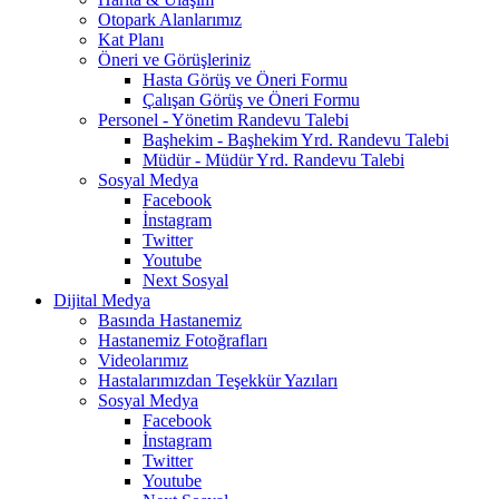
Otopark Alanlarımız
Kat Planı
Öneri ve Görüşleriniz
Hasta Görüş ve Öneri Formu
Çalışan Görüş ve Öneri Formu
Personel - Yönetim Randevu Talebi
Başhekim - Başhekim Yrd. Randevu Talebi
Müdür - Müdür Yrd. Randevu Talebi
Sosyal Medya
Facebook
İnstagram
Twitter
Youtube
Next Sosyal
Dijital Medya
Basında Hastanemiz
Hastanemiz Fotoğrafları
Videolarımız
Hastalarımızdan Teşekkür Yazıları
Sosyal Medya
Facebook
İnstagram
Twitter
Youtube