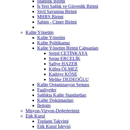
İstatistik Birimi
İş Yeri Sağlık ve Güvenlik Birimi
Sivil Savunma Birimi
MHRS Birimi
Sabim - Cimer Birimi
Kalite Yönetim
Kalite Yönetim
Kalite Politikamız
Kalite Yönetim Birimi Çalışanları
Serpil ÇETİNKAYA
Serap ERÇELİK
Safiye HAZER
Kübra ÖLMEZ
Kadriye KÖSE
Melike DEDEOĞLU
Kalite Organizasyon Şeması
Faaliyetler
Sağlıkta Kalite Standartları
Kalite Dokümanları
İletişim
Misyon-Vizyon-Değerlerimiz
Etik Kurul
Toplantı Takvimi
Etik Kurul İşleyişi