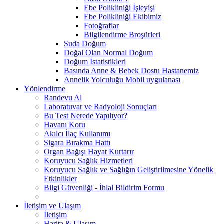
Ebe Polikliniği İşleyişi
Ebe Polikliniği Ekibimiz
Fotoğraflar
Bilgilendirme Broşürleri
Suda Doğum
Doğal Olan Normal Doğum
Doğum İstatistikleri
Basında Anne & Bebek Dostu Hastanemiz
Annelik Yolculuğu Mobil uygulanası
Yönlendirme
Randevu Al
Laboratuvar ve Radyoloji Sonuçları
Bu Test Nerede Yapılıyor?
Havanı Koru
Akılcı İlaç Kullanımı
Sigara Bırakma Hattı
Organ Bağışı Hayat Kurtarır
Koruyucu Sağlık Hizmetleri
Koruyucu Sağlık ve Sağlığın Geliştirilmesine Yönelik
Etkinlikler
Bilgi Güvenliği - İhlal Bildirim Formu
İletişim ve Ulaşım
İletişim
Harita & Ulaşım