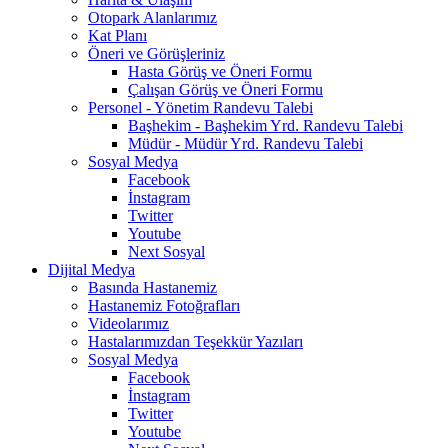
Otopark Alanlarımız
Kat Planı
Öneri ve Görüşleriniz
Hasta Görüş ve Öneri Formu
Çalışan Görüş ve Öneri Formu
Personel - Yönetim Randevu Talebi
Başhekim - Başhekim Yrd. Randevu Talebi
Müdür - Müdür Yrd. Randevu Talebi
Sosyal Medya
Facebook
İnstagram
Twitter
Youtube
Next Sosyal
Dijital Medya
Basında Hastanemiz
Hastanemiz Fotoğrafları
Videolarımız
Hastalarımızdan Teşekkür Yazıları
Sosyal Medya
Facebook
İnstagram
Twitter
Youtube