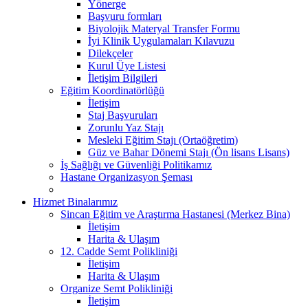
Yönerge
Başvuru formları
Biyolojik Materyal Transfer Formu
İyi Klinik Uygulamaları Kılavuzu
Dilekçeler
Kurul Üye Listesi
İletişim Bilgileri
Eğitim Koordinatörlüğü
İletişim
Staj Başvuruları
Zorunlu Yaz Stajı
Mesleki Eğitim Stajı (Ortaöğretim)
Güz ve Bahar Dönemi Stajı (Ön lisans Lisans)
İş Sağlığı ve Güvenliği Politikamız
Hastane Organizasyon Şeması
Hizmet Binalarımız
Sincan Eğitim ve Araştırma Hastanesi (Merkez Bina)
İletişim
Harita & Ulaşım
12. Cadde Semt Polikliniği
İletişim
Harita & Ulaşım
Organize Semt Polikliniği
İletişim