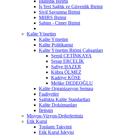
İstatistik Birimi
İş Yeri Sağlık ve Güvenlik Birimi
Sivil Savunma Birimi
MHRS Birimi
Sabim - Cimer Birimi
Kalite Yönetim
Kalite Yönetim
Kalite Politikamız
Kalite Yönetim Birimi Çalışanları
Serpil ÇETİNKAYA
Serap ERÇELİK
Safiye HAZER
Kübra ÖLMEZ
Kadriye KÖSE
Melike DEDEOĞLU
Kalite Organizasyon Şeması
Faaliyetler
Sağlıkta Kalite Standartları
Kalite Dokümanları
İletişim
Misyon-Vizyon-Değerlerimiz
Etik Kurul
Toplantı Takvimi
Etik Kurul İşleyişi