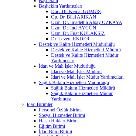
Başhekim
Başhekim Yardımcıları
Doç. Dr. Kemal GÜMÜŞ
Op. Dr. Bilal ARIKAN
Uzm. Dr. İmadettin Alpay ÖZKAYA
Uzm. Dr. İnci AYGÜN
Uzm. Dr. Fuat KULAKSIZ
Dr. Levent ENDER
Destek ve Kalite Hizmetleri Müdürlüğü
Destek ve Kalite Hizmetleri Müdürü
Destek ve Kalite Hizmetleri Müdür
Yardımcıları
İdari ve Mali İşler Müdürlüğü
İdari ve Mali İşler Müdürü
İdari ve Mali İşler Müdür Yardımcıları
Sağlık Bakım Hizmetleri Müdürlüğü
Sağlık Bakım Hizmetleri Müdürü
Sağlık Bakım Hizmetleri Müdür
Yardımcısı
İdari Birimler
Personel Özlük Birimi
Sosyal Hizmetler Birimi
Hasta Hakları Birimi
Eğitim Birimi
İdari Büro Birimi