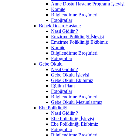
Anne Dostu Hastane Programı İşleyişi
Komite
Bilgilendirme Broşürleri
Fotoğraflar
Bebek Dostu Hastane
Nasıl Gidilir ?
Emzirme Polikliniği İşleyişi
Emzirme Polikliniği Ekibimiz
Komite
Bilgilendirme Broşürleri
Fotoğraflar
Gebe Okulu
Nasıl Gidilir ?
Gebe Okulu İşleyişi
Gebe Okulu Ekibimiz
Eğitim Planı
Fotoğraflar
Bilgilendirme Broşürleri
Gebe Okulu Mezunlarımız
Ebe Polikliniği
Nasıl Gidilir ?
Ebe Polikliniği İşleyişi
Ebe Polikliniği Ekibimiz
Fotoğraflar
Bilgilendirme Broşürleri