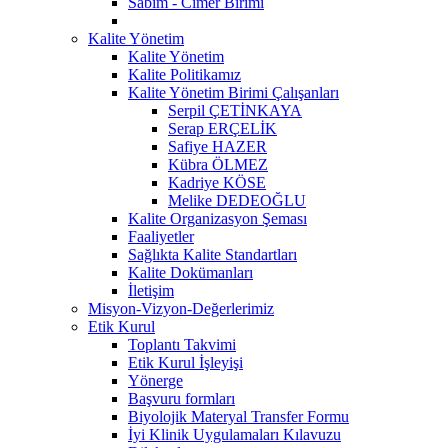
Sabim - Cimer Birimi
Kalite Yönetim
Kalite Yönetim
Kalite Politikamız
Kalite Yönetim Birimi Çalışanları
Serpil ÇETİNKAYA
Serap ERÇELİK
Safiye HAZER
Kübra ÖLMEZ
Kadriye KÖSE
Melike DEDEOĞLU
Kalite Organizasyon Şeması
Faaliyetler
Sağlıkta Kalite Standartları
Kalite Dokümanları
İletişim
Misyon-Vizyon-Değerlerimiz
Etik Kurul
Toplantı Takvimi
Etik Kurul İşleyişi
Yönerge
Başvuru formları
Biyolojik Materyal Transfer Formu
İyi Klinik Uygulamaları Kılavuzu