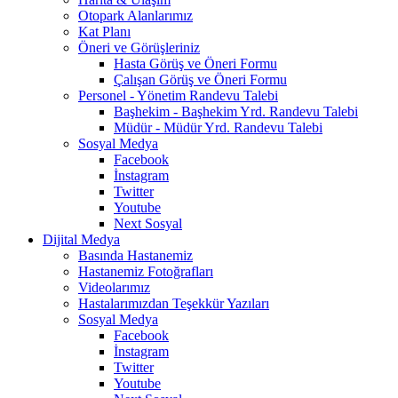
Otopark Alanlarımız
Kat Planı
Öneri ve Görüşleriniz
Hasta Görüş ve Öneri Formu
Çalışan Görüş ve Öneri Formu
Personel - Yönetim Randevu Talebi
Başhekim - Başhekim Yrd. Randevu Talebi
Müdür - Müdür Yrd. Randevu Talebi
Sosyal Medya
Facebook
İnstagram
Twitter
Youtube
Next Sosyal
Dijital Medya
Basında Hastanemiz
Hastanemiz Fotoğrafları
Videolarımız
Hastalarımızdan Teşekkür Yazıları
Sosyal Medya
Facebook
İnstagram
Twitter
Youtube