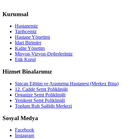
Kurumsal
Hastanemiz
Tarihçemiz
Hastane Yönetimi
İdari Birimler
Kalite Yönetim
Misyon-Vizyon-Değerlerimiz
Etik Kurul
Hizmet Binalarımız
Sincan Eğitim ve Araştırma Hastanesi (Merkez Bina)
12. Cadde Semt Polikliniği
Organize Semt Polikliniği
Yenikent Semt Polikliniği
Toplum Ruh Sağlığı Merkezi
Sosyal Medya
Facebook
İnstagram