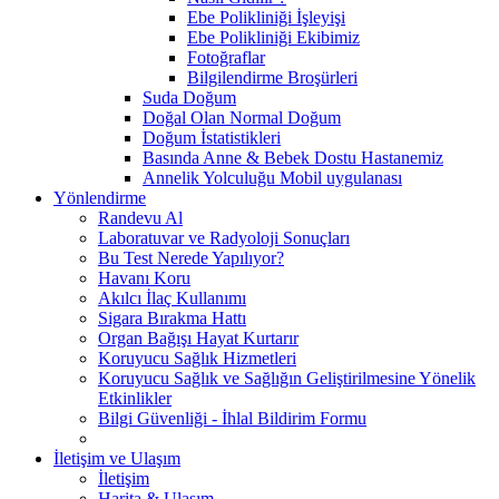
Ebe Polikliniği İşleyişi
Ebe Polikliniği Ekibimiz
Fotoğraflar
Bilgilendirme Broşürleri
Suda Doğum
Doğal Olan Normal Doğum
Doğum İstatistikleri
Basında Anne & Bebek Dostu Hastanemiz
Annelik Yolculuğu Mobil uygulanası
Yönlendirme
Randevu Al
Laboratuvar ve Radyoloji Sonuçları
Bu Test Nerede Yapılıyor?
Havanı Koru
Akılcı İlaç Kullanımı
Sigara Bırakma Hattı
Organ Bağışı Hayat Kurtarır
Koruyucu Sağlık Hizmetleri
Koruyucu Sağlık ve Sağlığın Geliştirilmesine Yönelik
Etkinlikler
Bilgi Güvenliği - İhlal Bildirim Formu
İletişim ve Ulaşım
İletişim
Harita & Ulaşım