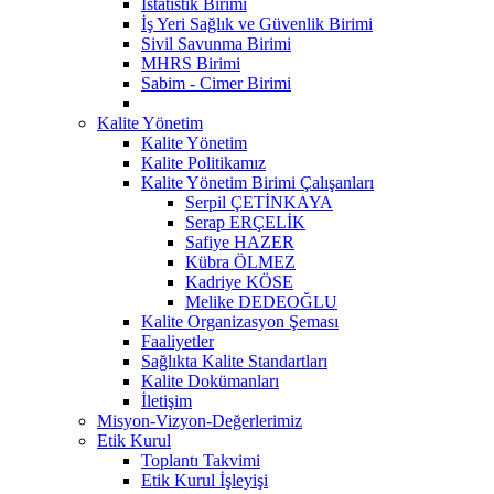
İstatistik Birimi
İş Yeri Sağlık ve Güvenlik Birimi
Sivil Savunma Birimi
MHRS Birimi
Sabim - Cimer Birimi
Kalite Yönetim
Kalite Yönetim
Kalite Politikamız
Kalite Yönetim Birimi Çalışanları
Serpil ÇETİNKAYA
Serap ERÇELİK
Safiye HAZER
Kübra ÖLMEZ
Kadriye KÖSE
Melike DEDEOĞLU
Kalite Organizasyon Şeması
Faaliyetler
Sağlıkta Kalite Standartları
Kalite Dokümanları
İletişim
Misyon-Vizyon-Değerlerimiz
Etik Kurul
Toplantı Takvimi
Etik Kurul İşleyişi