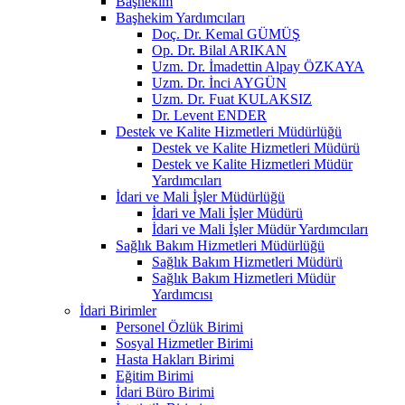
Başhekim
Başhekim Yardımcıları
Doç. Dr. Kemal GÜMÜŞ
Op. Dr. Bilal ARIKAN
Uzm. Dr. İmadettin Alpay ÖZKAYA
Uzm. Dr. İnci AYGÜN
Uzm. Dr. Fuat KULAKSIZ
Dr. Levent ENDER
Destek ve Kalite Hizmetleri Müdürlüğü
Destek ve Kalite Hizmetleri Müdürü
Destek ve Kalite Hizmetleri Müdür
Yardımcıları
İdari ve Mali İşler Müdürlüğü
İdari ve Mali İşler Müdürü
İdari ve Mali İşler Müdür Yardımcıları
Sağlık Bakım Hizmetleri Müdürlüğü
Sağlık Bakım Hizmetleri Müdürü
Sağlık Bakım Hizmetleri Müdür
Yardımcısı
İdari Birimler
Personel Özlük Birimi
Sosyal Hizmetler Birimi
Hasta Hakları Birimi
Eğitim Birimi
İdari Büro Birimi