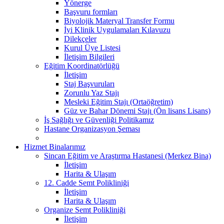
Yönerge
Başvuru formları
Biyolojik Materyal Transfer Formu
İyi Klinik Uygulamaları Kılavuzu
Dilekçeler
Kurul Üye Listesi
İletişim Bilgileri
Eğitim Koordinatörlüğü
İletişim
Staj Başvuruları
Zorunlu Yaz Stajı
Mesleki Eğitim Stajı (Ortaöğretim)
Güz ve Bahar Dönemi Stajı (Ön lisans Lisans)
İş Sağlığı ve Güvenliği Politikamız
Hastane Organizasyon Şeması
Hizmet Binalarımız
Sincan Eğitim ve Araştırma Hastanesi (Merkez Bina)
İletişim
Harita & Ulaşım
12. Cadde Semt Polikliniği
İletişim
Harita & Ulaşım
Organize Semt Polikliniği
İletişim