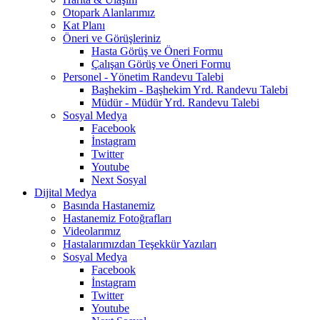
Otopark Alanlarımız
Kat Planı
Öneri ve Görüşleriniz
Hasta Görüş ve Öneri Formu
Çalışan Görüş ve Öneri Formu
Personel - Yönetim Randevu Talebi
Başhekim - Başhekim Yrd. Randevu Talebi
Müdür - Müdür Yrd. Randevu Talebi
Sosyal Medya
Facebook
İnstagram
Twitter
Youtube
Next Sosyal
Dijital Medya
Basında Hastanemiz
Hastanemiz Fotoğrafları
Videolarımız
Hastalarımızdan Teşekkür Yazıları
Sosyal Medya
Facebook
İnstagram
Twitter
Youtube