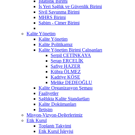
İstatistik Birimi
İş Yeri Sağlık ve Güvenlik Birimi
Sivil Savunma Birimi
MHRS Birimi
Sabim - Cimer Birimi
Kalite Yönetim
Kalite Yönetim
Kalite Politikamız
Kalite Yönetim Birimi Çalışanları
Serpil ÇETİNKAYA
Serap ERÇELİK
Safiye HAZER
Kübra ÖLMEZ
Kadriye KÖSE
Melike DEDEOĞLU
Kalite Organizasyon Şeması
Faaliyetler
Sağlıkta Kalite Standartları
Kalite Dokümanları
İletişim
Misyon-Vizyon-Değerlerimiz
Etik Kurul
Toplantı Takvimi
Etik Kurul İşleyişi