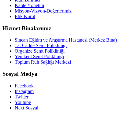
Kalite Yönetim
Misyon-Vizyon-Değerlerimiz
Etik Kurul
Hizmet Binalarımız
Sincan Eğitim ve Araştırma Hastanesi (Merkez Bina)
12. Cadde Semt Polikliniği
Organize Semt Polikliniği
Yenikent Semt Polikliniği
Toplum Ruh Sağlığı Merkezi
Sosyal Medya
Facebook
İnstagram
Twitter
Youtube
Next Sosyal