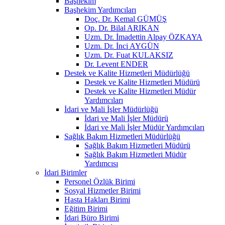
Başhekim
Başhekim Yardımcıları
Doç. Dr. Kemal GÜMÜŞ
Op. Dr. Bilal ARIKAN
Uzm. Dr. İmadettin Alpay ÖZKAYA
Uzm. Dr. İnci AYGÜN
Uzm. Dr. Fuat KULAKSIZ
Dr. Levent ENDER
Destek ve Kalite Hizmetleri Müdürlüğü
Destek ve Kalite Hizmetleri Müdürü
Destek ve Kalite Hizmetleri Müdür
Yardımcıları
İdari ve Mali İşler Müdürlüğü
İdari ve Mali İşler Müdürü
İdari ve Mali İşler Müdür Yardımcıları
Sağlık Bakım Hizmetleri Müdürlüğü
Sağlık Bakım Hizmetleri Müdürü
Sağlık Bakım Hizmetleri Müdür
Yardımcısı
İdari Birimler
Personel Özlük Birimi
Sosyal Hizmetler Birimi
Hasta Hakları Birimi
Eğitim Birimi
İdari Büro Birimi