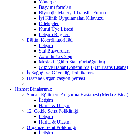
Yönerge
Başvuru formları
Biyolojik Materyal Transfer Formu
İyi Klinik Uygulamaları Kılavuzu
Dilekçeler
Kurul Üye Listesi
İletişim Bilgileri
Eğitim Koordinatörlüğü
İletişim
Staj Başvuruları
Zorunlu Yaz Stajı
Mesleki Eğitim Stajı (Ortaöğretim)
Güz ve Bahar Dönemi Stajı (Ön lisans Lisans)
İş Sağlığı ve Güvenliği Politikamız
Hastane Organizasyon Şeması
Hizmet Binalarımız
Sincan Eğitim ve Araştırma Hastanesi (Merkez Bina)
İletişim
Harita & Ulaşım
12. Cadde Semt Polikliniği
İletişim
Harita & Ulaşım
Organize Semt Polikliniği
İletişim