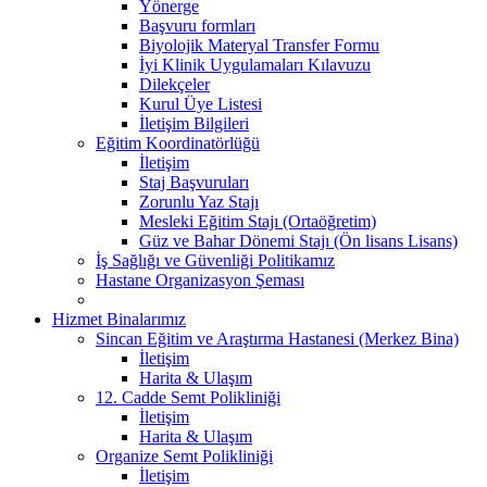
Yönerge
Başvuru formları
Biyolojik Materyal Transfer Formu
İyi Klinik Uygulamaları Kılavuzu
Dilekçeler
Kurul Üye Listesi
İletişim Bilgileri
Eğitim Koordinatörlüğü
İletişim
Staj Başvuruları
Zorunlu Yaz Stajı
Mesleki Eğitim Stajı (Ortaöğretim)
Güz ve Bahar Dönemi Stajı (Ön lisans Lisans)
İş Sağlığı ve Güvenliği Politikamız
Hastane Organizasyon Şeması
Hizmet Binalarımız
Sincan Eğitim ve Araştırma Hastanesi (Merkez Bina)
İletişim
Harita & Ulaşım
12. Cadde Semt Polikliniği
İletişim
Harita & Ulaşım
Organize Semt Polikliniği
İletişim