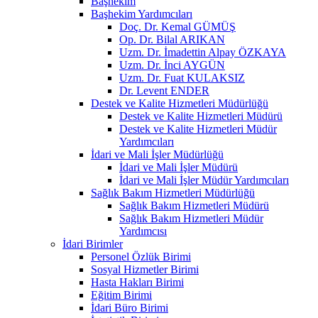
Başhekim
Başhekim Yardımcıları
Doç. Dr. Kemal GÜMÜŞ
Op. Dr. Bilal ARIKAN
Uzm. Dr. İmadettin Alpay ÖZKAYA
Uzm. Dr. İnci AYGÜN
Uzm. Dr. Fuat KULAKSIZ
Dr. Levent ENDER
Destek ve Kalite Hizmetleri Müdürlüğü
Destek ve Kalite Hizmetleri Müdürü
Destek ve Kalite Hizmetleri Müdür
Yardımcıları
İdari ve Mali İşler Müdürlüğü
İdari ve Mali İşler Müdürü
İdari ve Mali İşler Müdür Yardımcıları
Sağlık Bakım Hizmetleri Müdürlüğü
Sağlık Bakım Hizmetleri Müdürü
Sağlık Bakım Hizmetleri Müdür
Yardımcısı
İdari Birimler
Personel Özlük Birimi
Sosyal Hizmetler Birimi
Hasta Hakları Birimi
Eğitim Birimi
İdari Büro Birimi