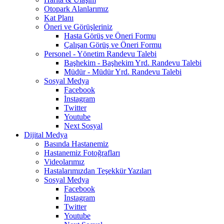
Otopark Alanlarımız
Kat Planı
Öneri ve Görüşleriniz
Hasta Görüş ve Öneri Formu
Çalışan Görüş ve Öneri Formu
Personel - Yönetim Randevu Talebi
Başhekim - Başhekim Yrd. Randevu Talebi
Müdür - Müdür Yrd. Randevu Talebi
Sosyal Medya
Facebook
İnstagram
Twitter
Youtube
Next Sosyal
Dijital Medya
Basında Hastanemiz
Hastanemiz Fotoğrafları
Videolarımız
Hastalarımızdan Teşekkür Yazıları
Sosyal Medya
Facebook
İnstagram
Twitter
Youtube