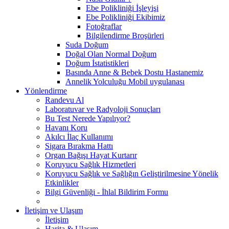
Ebe Polikliniği İşleyişi
Ebe Polikliniği Ekibimiz
Fotoğraflar
Bilgilendirme Broşürleri
Suda Doğum
Doğal Olan Normal Doğum
Doğum İstatistikleri
Basında Anne & Bebek Dostu Hastanemiz
Annelik Yolculuğu Mobil uygulanası
Yönlendirme
Randevu Al
Laboratuvar ve Radyoloji Sonuçları
Bu Test Nerede Yapılıyor?
Havanı Koru
Akılcı İlaç Kullanımı
Sigara Bırakma Hattı
Organ Bağışı Hayat Kurtarır
Koruyucu Sağlık Hizmetleri
Koruyucu Sağlık ve Sağlığın Geliştirilmesine Yönelik
Etkinlikler
Bilgi Güvenliği - İhlal Bildirim Formu
İletişim ve Ulaşım
İletişim
Harita & Ulaşım