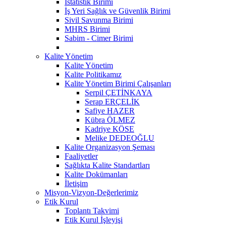
İstatistik Birimi
İş Yeri Sağlık ve Güvenlik Birimi
Sivil Savunma Birimi
MHRS Birimi
Sabim - Cimer Birimi
Kalite Yönetim
Kalite Yönetim
Kalite Politikamız
Kalite Yönetim Birimi Çalışanları
Serpil ÇETİNKAYA
Serap ERÇELİK
Safiye HAZER
Kübra ÖLMEZ
Kadriye KÖSE
Melike DEDEOĞLU
Kalite Organizasyon Şeması
Faaliyetler
Sağlıkta Kalite Standartları
Kalite Dokümanları
İletişim
Misyon-Vizyon-Değerlerimiz
Etik Kurul
Toplantı Takvimi
Etik Kurul İşleyişi