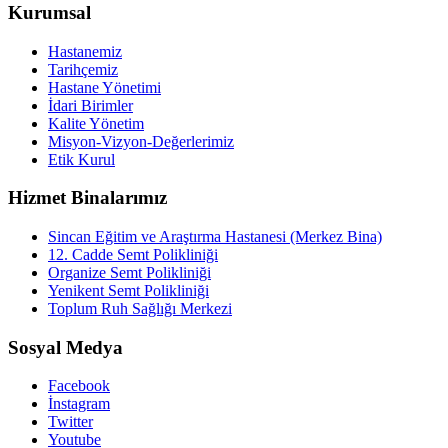
Kurumsal
Hastanemiz
Tarihçemiz
Hastane Yönetimi
İdari Birimler
Kalite Yönetim
Misyon-Vizyon-Değerlerimiz
Etik Kurul
Hizmet Binalarımız
Sincan Eğitim ve Araştırma Hastanesi (Merkez Bina)
12. Cadde Semt Polikliniği
Organize Semt Polikliniği
Yenikent Semt Polikliniği
Toplum Ruh Sağlığı Merkezi
Sosyal Medya
Facebook
İnstagram
Twitter
Youtube